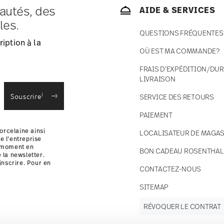
autés, des
AIDE & SERVICES
ce s'élèvent à € 12,90 par commande./li>
les.
 en stock.
QUESTIONS FRÉQUENTES
 France avec UPS (livraison standard).
iption à la
 votre colis sera expédié.
OÙ EST MA COMMANDE?
 des retours
.
FRAIS D'EXPÉDITION/DUR
LIVRAISON
i
Souscrire
SERVICE DES RETOURS
PAIEMENT
orcelaine ainsi
LOCALISATEUR DE MAGAS
e l’entreprise
t moment en
BON CADEAU ROSENTHAL
e la newsletter.
inscrire. Pour en
CONTACTEZ-NOUS
i
SITEMAP
RÉVOQUER LE CONTRAT