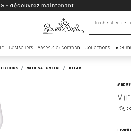
enant
Rechercher des pr
le
Bestsellers
Vases & décoration
Collections
☀️ Sum
LECTIONS
MEDUSA LUMIÈRE
CLEAR
MEDUS
Vi
285,0
LIVRÉ 