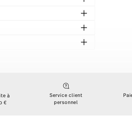
 contact
Service client
Pai
ite à
personnel
0 €