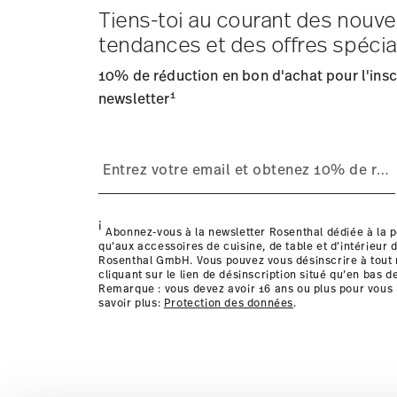
Tiens-toi au courant des nouve
Frais d'expédition
: Les frais de livraison pour la Fran
tendances et des offres spécia
Délai de livraison
: 5-7 jours ouvrables pour les articles
Fournisseur de services d'expédition
: Nous livrons en
10% de réduction en bon d'achat pour l'inscr
Suivi
: Vous recevrez un code de suivi par e-mail dès que
1
Retours
newsletter
: Pour les retours, veuillez utiliser notre
service
Livraison dans d'autres pays
i
Abonnez-vous à la newsletter Rosenthal dédiée à la p
qu’aux accessoires de cuisine, de table et d’intérieur d
Rosenthal GmbH. Vous pouvez vous désinscrire à tou
cliquant sur le lien de désinscription situé qu’en bas d
Remarque : vous devez avoir 16 ans ou plus pour vous 
savoir plus:
Protection des données
.
les détails pour chaque pays de livraison ic