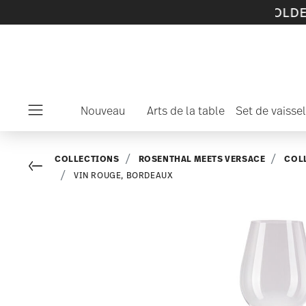
t de collections en SOLDES -
découvrez maint
Nouveau
Arts de la table
Set de vaissel
Menu
COLLECTIONS
ROSENTHAL MEETS VERSACE
COL
Go back
VIN ROUGE, BORDEAUX