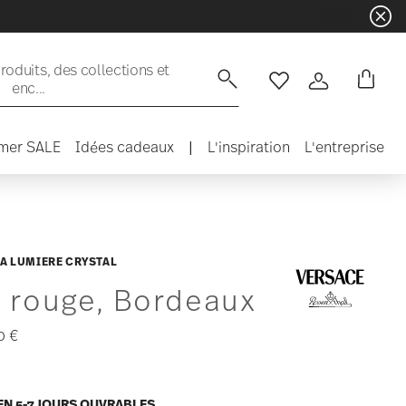
oduits, des collections et
enc...
Liste de souhaits
Connexion
mer SALE
Idées cadeaux
|
L'inspiration
L'entreprise
A LUMIERE CRYSTAL
n rouge, Bordeaux
0 €
EN 5-7 JOURS OUVRABLES