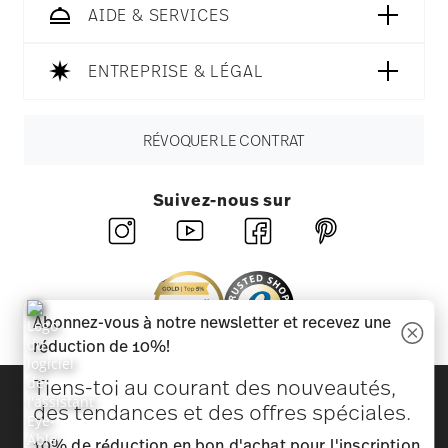
AIDE & SERVICES
ENTREPRISE & LÉGAL
RÉVOQUER LE CONTRAT
Suivez-nous sur
Abonnez-vous à notre newsletter et recevez une
réduction de 10%!
Tiens-toi au courant des nouveautés,
Découvrez toutes nos marques
des tendances et des offres spéciales.
Beauté et fonctionnalité pour votre maison
10% de réduction en bon d'achat pour l'inscription