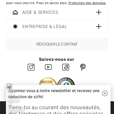
pour vous inscrire. Pour en savoir plus:
Protection des données
.
AIDE & SERVICES
ENTREPRISE & LÉGAL
RÉVOQUER LE CONTRAT
Suivez-nous sur
Abonnez-vous à notre newsletter et recevez une
réduction de 10%!
Tiens-toi au courant des nouveautés,
Découvrez toutes nos marques
des tendances et des offres spéciales.
Beauté et fonctionnalité pour votre maison