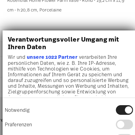
Rosenthal Home Flower Farm Vase - Rond - 19,2 cm x 11,9
cm - h 20,8 cm, Porcelaine
DÉTAILS
Verantwortungsvoller Umgang mit
Rosenthal
Ihren Daten
DIMENSIONS
Home
Wir und
unsere 1022 Partner
verarbeiten Ihre
Flower Farm
19,20 cm
persönlichen Daten, wie z. B. Ihre IP-Adresse,
INSTRUCTIONS D'ENTRETIEN ET DE
Porcelaine
11,90 cm
mithilfe von Technologien wie Cookies, um
SÉCURITÉ
Flower Farm
20,80 cm
Informationen auf Ihrem Gerät zu speichern und
13584-426387-26020
960 gr
darauf zuzugreifen und so personalisierte Werbung
4012438593371
EXPÉDITION ET RETOURS
29,20 cm
und Inhalte, Messungen von Werbung und Inhalten,
DE
Zielgruppenforschung sowie Entwicklung von
23,00 cm
2026
Angeboten zu ermöglichen. Sie entscheiden
4,80 cm
Services
Rond
Footer
darüber, wer Ihre Daten für welche Zwecke nutzt.
878 gr
Einwilligungsauswahl
Sie können Ihre Einwilligung jederzeit über die
Notwendig
1,84 kg
Cookie-Erklärung oder durch Klicken auf das
9,9400 dm³
Lavage à la main
frais
retours
Directement du
Privacy Trigger Symbol ändern oder widerrufen
Livrai
Präferenzen
d'expédition & durée de livraison
fabricant
parti
Wenn Sie es erlauben, würden wir auch gerne: