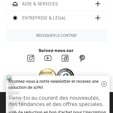
AIDE & SERVICES
ENTREPRISE & LÉGAL
RÉVOQUER LE CONTRAT
Suivez-nous sur
Abonnez-vous à notre newsletter et recevez une
réduction de 10%!
Tiens-toi au courant des nouveautés,
Découvrez toutes nos marques
des tendances et des offres spéciales.
Beauté et fonctionnalité pour votre maison
10% de réduction en bon d'achat pour l'inscription