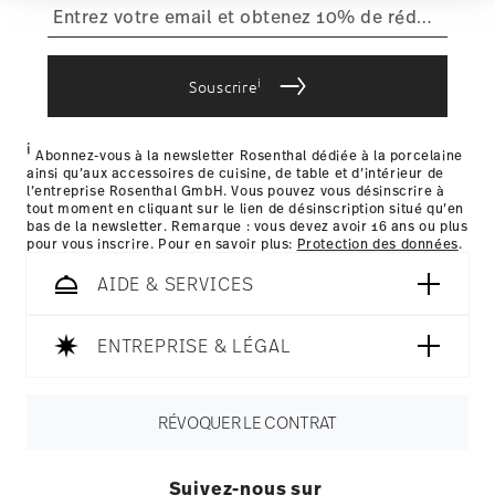
führen diese Informationen möglicherweise mit
retours
.
Issued by: iF International Forum Design GmbH |
weiteren Daten zusammen, die Sie ihnen
Hannover | Germany
bereitgestellt haben oder die sie im Rahmen Ihrer
Livraison dans d'autres pays
Nutzung der Dienste gesammelt haben.
i
Souscrire
i
les détails pour chaque pays de livraison
Abonnez-vous à la newsletter Rosenthal dédiée à la porcelaine
ainsi qu’aux accessoires de cuisine, de table et d’intérieur de
ici
l’entreprise Rosenthal GmbH. Vous pouvez vous désinscrire à
tout moment en cliquant sur le lien de désinscription situé qu’en
bas de la newsletter. Remarque : vous devez avoir 16 ans ou plus
pour vous inscrire. Pour en savoir plus:
Protection des données
.
AIDE & SERVICES
ENTREPRISE & LÉGAL
RÉVOQUER LE CONTRAT
Suivez-nous sur