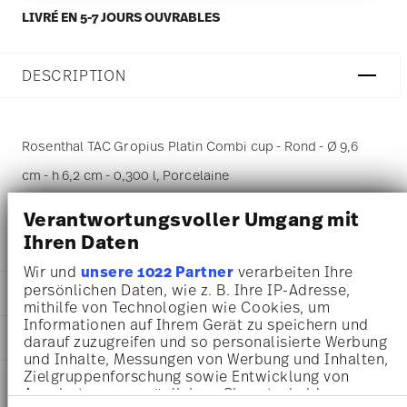
LIVRÉ EN 5-7 JOURS OUVRABLES
DESCRIPTION
Rosenthal TAC Gropius Platin Combi cup - Rond - Ø 9,6
cm - h 6,2 cm - 0,300 l, Porcelaine
Verantwortungsvoller Umgang mit
Ihren Daten
DÉTAILS
Wir und
unsere 1022 Partner
verarbeiten Ihre
Rosenthal
persönlichen Daten, wie z. B. Ihre IP-Adresse,
DIMENSIONS
TAC
mithilfe von Technologien wie Cookies, um
Platin
Informationen auf Ihrem Gerät zu speichern und
9,60 cm
AWARD WINNER
Porcelaine
darauf zuzugreifen und so personalisierte Werbung
12,00 cm
Platin
und Inhalte, Messungen von Werbung und Inhalten,
9,80 cm
Zielgruppenforschung sowie Entwicklung von
11280-403241-14772
INSTRUCTIONS D'ENTRETIEN ET DE
6,20 cm
Angeboten zu ermöglichen. Sie entscheiden
4012434663795
SÉCURITÉ
0.30 l