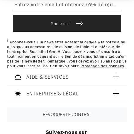
führen diese Informationen möglicherweise mit
retours
.
weiteren Daten zusammen, die Sie ihnen
bereitgestellt haben oder die sie im Rahmen Ihrer
Livraison dans d'autres pays
Nutzung der Dienste gesammelt haben.
i
Souscrire
i
les détails pour chaque pays de livraison
Abonnez-vous à la newsletter Rosenthal dédiée à la porcelaine
ainsi qu’aux accessoires de cuisine, de table et d’intérieur de
ici
l’entreprise Rosenthal GmbH. Vous pouvez vous désinscrire à
Résistance au lave-vaisselle
Passe au micro-ondes
tout moment en cliquant sur le lien de désinscription situé qu’en
bas de la newsletter. Remarque : vous devez avoir 16 ans ou plus
pour vous inscrire. Pour en savoir plus:
Protection des données
.
AIDE & SERVICES
Sans danger pour le contact
ENTREPRISE & LÉGAL
alimentaire
RÉVOQUER LE CONTRAT
Suivez-nous sur