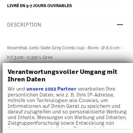
LIVRÉ EN 5-7 JOURS OUVRABLES
DESCRIPTION
Rosenthal Junto Slate Grey Combi cup - Rond - Ø 8,0 cm -
h 7,3 cm - 0,330 l, Grès
Verantwortungsvoller Umgang mit
Ihren Daten
DÉTAILS
Wir und
unsere 1022 Partner
verarbeiten Ihre
Rosenthal
persönlichen Daten, wie z. B. Ihre IP-Adresse,
DIMENSIONS
Junto
mithilfe von Technologien wie Cookies, um
Slate Grey
Informationen auf Ihrem Gerät zu speichern und
8,00 cm
AWARD WINNER
Grès
darauf zuzugreifen und so personalisierte Werbung
12,60 cm
Slate Grey
und Inhalte, Messungen von Werbung und Inhalten,
9,80 cm
Zielgruppenforschung sowie Entwicklung von
21540-405251-64772
INSTRUCTIONS D'ENTRETIEN ET DE
7,30 cm
Angeboten zu ermöglichen. Sie entscheiden
4012438521190
SÉCURITÉ
0.33 l