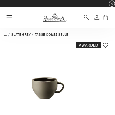
☀️ Summer SALE – Économisez encore plus : 5 
Connexio
Menu
...
SLATE GREY
TASSE COMBI SEULE
AWARDED
Liste