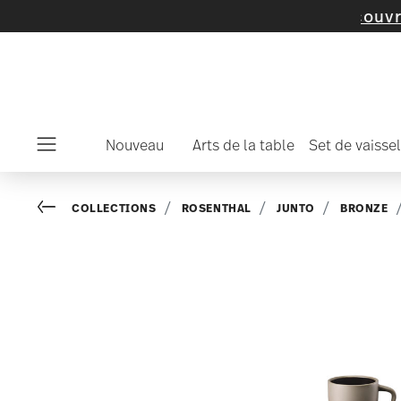
'articles et de collections -
découvrez maint
Nouveau
Arts de la table
Set de vaissel
Menu
Go back
COLLECTIONS
ROSENTHAL
JUNTO
BRONZE