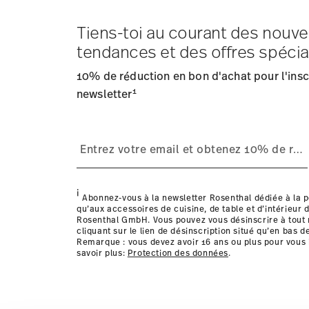
Tiens-toi au courant des nouve
Frais d'expédition
: Les frais de livraison pour la Fran
tendances et des offres spécia
Délai de livraison
: 5-7 jours ouvrables pour les articles
Fournisseur de services d'expédition
: Nous livrons en
10% de réduction en bon d'achat pour l'inscr
Suivi
: Vous recevrez un code de suivi par e-mail dès que
1
Retours
newsletter
: Pour les retours, veuillez utiliser notre
service
Résistance au lave-vaisselle
Passe au micro-
Livraison dans d'autres pays
i
Abonnez-vous à la newsletter Rosenthal dédiée à la p
qu’aux accessoires de cuisine, de table et d’intérieur d
Rosenthal GmbH. Vous pouvez vous désinscrire à tou
cliquant sur le lien de désinscription situé qu’en bas d
Remarque : vous devez avoir 16 ans ou plus pour vous 
savoir plus:
Protection des données
.
les détails pour chaque pays de livraison ic