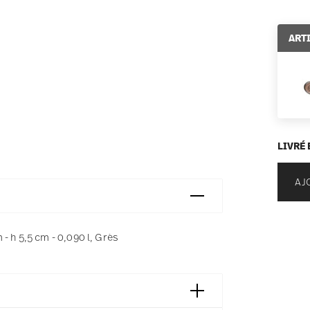
ART
LIVRÉ 
AJ
- h 5,5 cm - 0,090 l, Grès