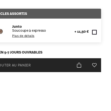
ICLES ASSORTIS
Junto
Soucoupe à expresso
+ 11,50 €
Plus de détails
EN 5-7 JOURS OUVRABLES
OUTER AU PANIER
Liste de s