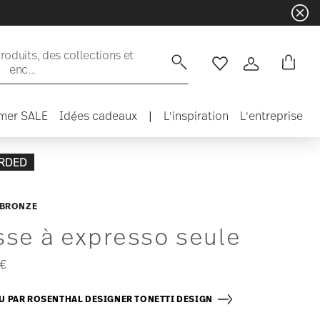
oduits, des collections et
enc...
Liste de souhaits
Connexion
mer SALE
Idées cadeaux
|
L'inspiration
L'entreprise
RDED
 BRONZE
sse à expresso seule
 €
 PAR ROSENTHAL DESIGNER TONETTI DESIGN