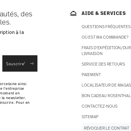
autés, des
AIDE & SERVICES
ce s'élèvent à € 12,90 par commande./li>
les.
 en stock.
QUESTIONS FRÉQUENTES
 France avec UPS (livraison standard).
iption à la
 votre colis sera expédié.
OÙ EST MA COMMANDE?
 des retours
.
ondes
Sans danger pour le contact
alimentaire
FRAIS D'EXPÉDITION/DUR
LIVRAISON
i
Souscrire
SERVICE DES RETOURS
PAIEMENT
orcelaine ainsi
LOCALISATEUR DE MAGAS
e l’entreprise
t moment en
BON CADEAU ROSENTHAL
e la newsletter.
inscrire. Pour en
CONTACTEZ-NOUS
i
SITEMAP
RÉVOQUER LE CONTRAT