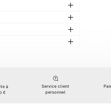
 München | Germany
018
ng | Frankfurt am Main | Germany
018
azin | Wien | Austria
Service client
Pai
ite à
personnel
0 €