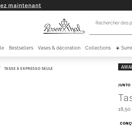
enant
Rechercher des pr
le
Bestsellers
Vases & décoration
Collections
☀️ Sum
AWA
TASSE À EXPRESSO SEULE
JUNTO
Ta
18,50
CONÇU