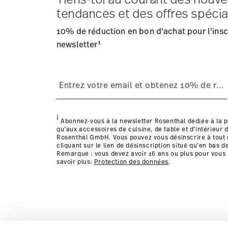
Frais d'expédition
: Les frais de livraison pour la Fran
tendances et des offres spécia
Délai de livraison
: 5-7 jours ouvrables pour les articles
Fournisseur de services d'expédition
: Nous livrons en
10% de réduction en bon d'achat pour l'inscr
Suivi
: Vous recevrez un code de suivi par e-mail dès que
1
Retours
newsletter
: Pour les retours, veuillez utiliser notre
service
Livraison dans d'autres pays
i
Abonnez-vous à la newsletter Rosenthal dédiée à la p
qu’aux accessoires de cuisine, de table et d’intérieur d
Rosenthal GmbH. Vous pouvez vous désinscrire à tou
cliquant sur le lien de désinscription situé qu’en bas d
Remarque : vous devez avoir 16 ans ou plus pour vous 
savoir plus:
Protection des données
.
les détails pour chaque pays de livraison ic