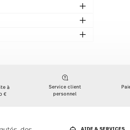
ondes
Sans danger pour le contact
alimentaire
Service client
Pai
ite à
personnel
0 €
autés, des
AIDE & SERVICES