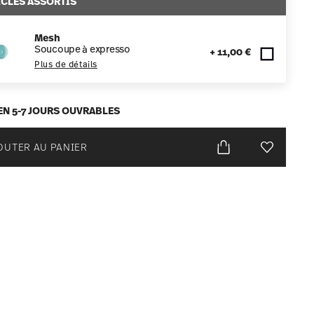
ICLES ASSORTIS
Mesh
Soucoupe à expresso
+ 11,00 €
Plus de détails
EN 5-7 JOURS OUVRABLES
OUTER AU PANIER
Liste de s