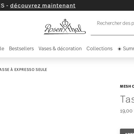
aintenant
Rechercher des pr
le
Bestsellers
Vases & décoration
Collections
☀️ Sum
ASSE À EXPRESSO SEULE
MESH 
Ta
19,00