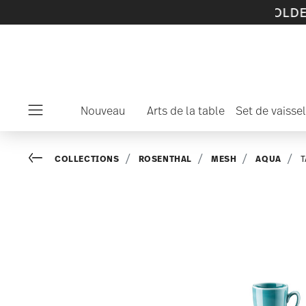
les et de collections en SOLDES -
découvrez m
Nouveau
Arts de la table
Set de vaissel
Menu
Go back
COLLECTIONS
ROSENTHAL
MESH
AQUA
T