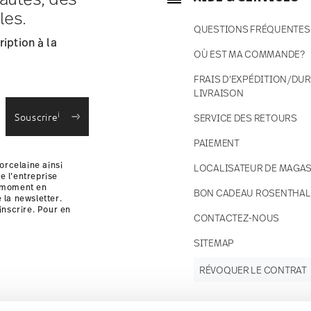
ce s'élèvent à € 12,90 par commande./li>
les.
 en stock.
QUESTIONS FRÉQUENTES
 France avec UPS (livraison standard).
iption à la
 votre colis sera expédié.
OÙ EST MA COMMANDE?
 des retours
.
FRAIS D'EXPÉDITION/DUR
LIVRAISON
i
Souscrire
SERVICE DES RETOURS
PAIEMENT
orcelaine ainsi
LOCALISATEUR DE MAGAS
e l’entreprise
t moment en
BON CADEAU ROSENTHAL
e la newsletter.
inscrire. Pour en
CONTACTEZ-NOUS
i
SITEMAP
RÉVOQUER LE CONTRAT