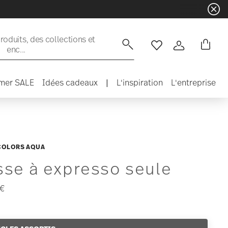
oduits, des collections et
enc...
Liste de souhaits
Connexion
mer SALE
Idées cadeaux
|
L'inspiration
L'entreprise
COLORS AQUA
sse à expresso seule
 €