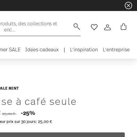
oduits, des collections et
enc...
Liste de souhaits
Connexion
mer SALE
Idées cadeaux
|
L'inspiration
L'entreprise
PALE MINT
se à café seule
Price reduced from
to
-25%
€
25,00 €
eur prix sur 30 jours:
25,00 €