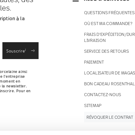
ce s'élèvent à € 12,90 par commande./li>
les.
 en stock.
QUESTIONS FRÉQUENTES
 France avec UPS (livraison standard).
iption à la
 votre colis sera expédié.
OÙ EST MA COMMANDE?
 des retours
.
FRAIS D'EXPÉDITION/DUR
LIVRAISON
i
Souscrire
SERVICE DES RETOURS
PAIEMENT
orcelaine ainsi
LOCALISATEUR DE MAGAS
e l’entreprise
t moment en
BON CADEAU ROSENTHAL
e la newsletter.
inscrire. Pour en
CONTACTEZ-NOUS
i
SITEMAP
RÉVOQUER LE CONTRAT