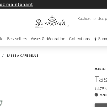
enant
Rechercher des pr
le
Bestsellers
Vases & décoration
Collections
☀️ Sum
T
TASSE À CAFÉ SEULE
MARIA 
Tas
18,75 
Meill