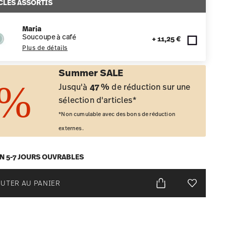
CLES ASSORTIS
Maria
Soucoupe à café
+ 11,25 €
Plus de détails
Summer SALE
Jusqu'à
47 %
de réduction sur une
sélection d'articles*
*Non cumulable avec des bons de réduction
externes.
EN 5-7 JOURS OUVRABLES
UTER AU PANIER
Liste de s