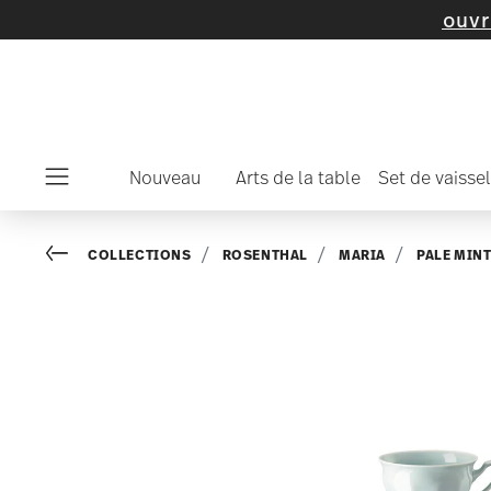
'articles et de collections -
découvrez maint
Nouveau
Arts de la table
Set de vaissel
Menu
Go back
COLLECTIONS
ROSENTHAL
MARIA
PALE MIN