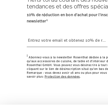
Frais d'expédition
: Les frais de livraison pour la Fran
tendances et des offres spécia
Délai de livraison
: 5-7 jours ouvrables pour les articles
Fournisseur de services d'expédition
: Nous livrons en
10% de réduction en bon d'achat pour l'inscr
Suivi
: Vous recevrez un code de suivi par e-mail dès que
1
Retours
newsletter
: Pour les retours, veuillez utiliser notre
service
Livraison dans d'autres pays
i
Abonnez-vous à la newsletter Rosenthal dédiée à la p
qu’aux accessoires de cuisine, de table et d’intérieur d
Rosenthal GmbH. Vous pouvez vous désinscrire à tou
cliquant sur le lien de désinscription situé qu’en bas d
Remarque : vous devez avoir 16 ans ou plus pour vous 
savoir plus:
Protection des données
.
les détails pour chaque pays de livraison ic