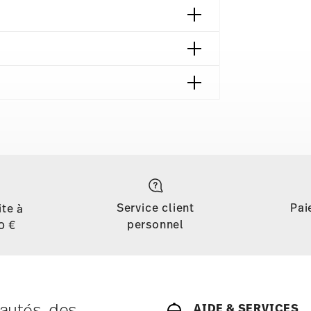
ndes
Sans danger pour le contact
alimentaire
Service client
Pai
ite à
personnel
0 €
autés, des
AIDE & SERVICES