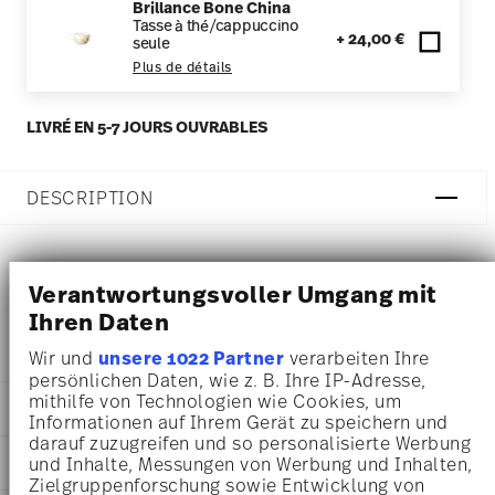
Brillance Bone China
Tasse à thé/cappuccino
+ 24,00 €
seule
Plus de détails
LIVRÉ EN 5-7 JOURS OUVRABLES
DESCRIPTION
Rosenthal Brillance Fleurs Sauvages Tasse pour thé -
Verantwortungsvoller Umgang mit
Ihren Daten
Rond - Ø 16,2 cm - h 1,2 cm, Bone china
Wir und
unsere 1022 Partner
verarbeiten Ihre
persönlichen Daten, wie z. B. Ihre IP-Adresse,
mithilfe von Technologien wie Cookies, um
DÉTAILS
Informationen auf Ihrem Gerät zu speichern und
darauf zuzugreifen und so personalisierte Werbung
Rosenthal
DIMENSIONS
und Inhalte, Messungen von Werbung und Inhalten,
Brillance Bone China
Zielgruppenforschung sowie Entwicklung von
Fleurs Sauvages