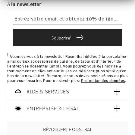
Werbung und Analysen weiter. Unsere Partner
votre colis sera expédié.
1
à la newsletter
führen diese Informationen möglicherweise mit
Retours
: Pour les retours, veuillez utiliser notre
service des
weiteren Daten zusammen, die Sie ihnen
retours
.
bereitgestellt haben oder die sie im Rahmen Ihrer
Nutzung der Dienste gesammelt haben.
Livraison dans d'autres pays
i
Souscrire
i
les détails pour chaque pays de livraison
Abonnez-vous à la newsletter Rosenthal dédiée à la porcelaine
ainsi qu’aux accessoires de cuisine, de table et d’intérieur de
ici
l’entreprise Rosenthal GmbH. Vous pouvez vous désinscrire à
tout moment en cliquant sur le lien de désinscription situé qu’en
bas de la newsletter. Remarque : vous devez avoir 16 ans ou plus
pour vous inscrire. Pour en savoir plus:
Protection des données
.
AIDE & SERVICES
ENTREPRISE & LÉGAL
RÉVOQUER LE CONTRAT