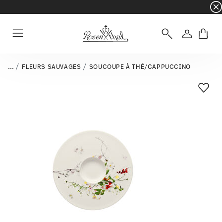
☀️ Summer SALE – Économisez encore plus : 5 
Connexio
Menu
...
FLEURS SAUVAGES
SOUCOUPE À THÉ/CAPPUCCINO
Liste