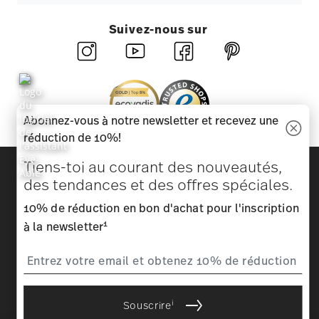
Suivez-nous sur
Abonnez-vous à notre newsletter et recevez une
réduction de 10%!
Découvrez toutes nos marques
Tiens-toi au courant des nouveautés,
Beauté et fonctionnalité pour votre maison
des tendances et des offres spéciales.
10% de réduction en bon d'achat pour l'inscription
Homepage
CGV
Protection des données
Mentions
1
à la newsletter
légales
Modifier le consentement aux cookies
*
Tous les prix avec TVA inclus et
plus frais d'expédition.
1
Le code du bon d'achat peut être entré pendant le processus de
commande. Le bon d'achat ne peut pas être cumulé avec d'autres
offres ou promotions et ne peut pas être déduit rétrospectivement.
i
Souscrire
Pas de paiement en espèces, pas de remboursement, l'annulation du
restant.