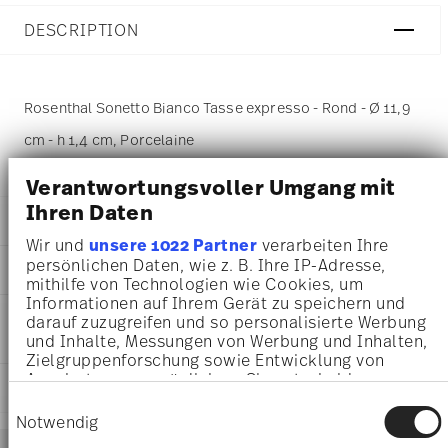
DESCRIPTION
Rosenthal Sonetto Bianco Tasse expresso - Rond - Ø 11,9
cm - h 1,4 cm, Porcelaine
Verantwortungsvoller Umgang mit
Ihren Daten
DÉTAILS
Wir und
unsere 1022 Partner
verarbeiten Ihre
Rosenthal
persönlichen Daten, wie z. B. Ihre IP-Adresse,
DIMENSIONS
Sonetto
mithilfe von Technologien wie Cookies, um
Bianco
Informationen auf Ihrem Gerät zu speichern und
11,90 cm
INSTRUCTIONS D'ENTRETIEN ET DE
Porcelaine
darauf zuzugreifen und so personalisierte Werbung
11,90 cm
SÉCURITÉ
und Inhalte, Messungen von Werbung und Inhalten,
Bianco
11,90 cm
Zielgruppenforschung sowie Entwicklung von
10600-800001-14716
1,40 cm
Angeboten zu ermöglichen. Sie entscheiden
4012438585949
EXPÉDITION ET RETOURS
106 gr
darüber, wer Ihre Daten für welche Zwecke nutzt.
PL
Einwilligungsauswahl
10 gr
Sie können Ihre Einwilligung jederzeit über die
Notwendig
2025
116 gr
Cookie-Erklärung oder durch Klicken auf das
Services
Rond