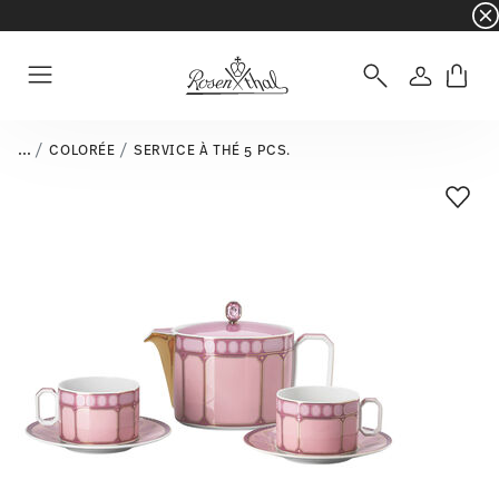
☀️ Summer SALE sur une sélection d'articles e
Connexio
Menu
...
COLORÉE
SERVICE À THÉ 5 PCS.
Liste