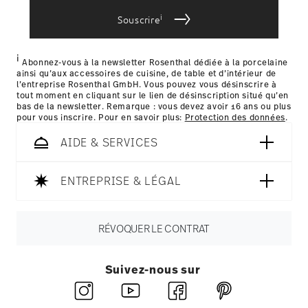
bereitgestellt haben oder die sie im Rahmen Ihrer
i
Souscrire
Nutzung der Dienste gesammelt haben.
i
les détails pour chaque pays de livraison
Abonnez-vous à la newsletter Rosenthal dédiée à la porcelaine
ainsi qu’aux accessoires de cuisine, de table et d’intérieur de
ici
l’entreprise Rosenthal GmbH. Vous pouvez vous désinscrire à
tout moment en cliquant sur le lien de désinscription situé qu’en
bas de la newsletter. Remarque : vous devez avoir 16 ans ou plus
pour vous inscrire. Pour en savoir plus:
Protection des données
.
AIDE & SERVICES
ENTREPRISE & LÉGAL
RÉVOQUER LE CONTRAT
Suivez-nous sur