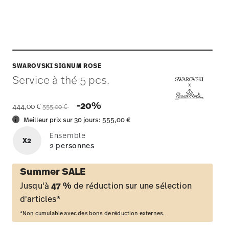
SWAROVSKI SIGNUM ROSE
Service à thé 5 pcs.
Price reduced from
to
-20%
444,00 €
555,00 €
Meilleur prix sur 30 jours:
555,00 €
Ensemble
X2
2 personnes
Summer SALE
Jusqu'à
47 %
de réduction sur une sélection
d'articles*
*Non cumulable avec des bons de réduction externes.