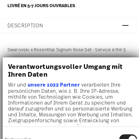
LIVRÉ EN 5-7 JOURS OUVRABLES
DESCRIPTION
Swarovski x Rosenthal Signum Rose Set - Service à thé 5
pcs., Porcelaine
Verantwortungsvoller Umgang mit
Ihren Daten
Wir und
unsere 1022 Partner
verarbeiten Ihre
DÉTAILS
persönlichen Daten, wie z. B. Ihre IP-Adresse,
Swarovski x Rosenthal
mithilfe von Technologien wie Cookies, um
DIMENSIONS
Swarovski SIGNUM
Informationen auf Ihrem Gerät zu speichern und
darauf zuzugreifen und so personalisierte Werbung
Rose
34,10 cm
und Inhalte, Messungen von Werbung und Inhalten,
INSTRUCTIONS D'ENTRETIEN ET DE
Porcelaine
27,00 cm
Zielgruppenforschung sowie Entwicklung von
SÉCURITÉ
Rose
20,00 cm
Angeboten zu ermöglichen. Sie entscheiden
10570-426350-28511
1,31 kg
darüber, wer Ihre Daten für welche Zwecke nutzt.
Einwilligungsauswahl
9009657258209
EXPÉDITION ET RETOURS
34,10 cm
Sie können Ihre Einwilligung jederzeit über die