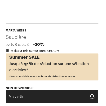
MARIA WEISS
Saucière
Price reduced from
to
-20%
90,80 €
113,50 €
Meilleur prix sur 30 jours:
113,50 €
Summer SALE
Jusqu'à
47 %
de réduction sur une sélection
d'articles*
*Non cumulable avec des bons de réduction externes.
NON DISPONIBLE
M'avertir