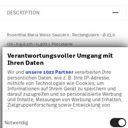
DESCRIPTION
Rosenthal Maria Weiss Saucière - Rectangulaire - Ø 23,0
cm - h 9,0 cm - 0,400 l, Porcelaine
Verantwortungsvoller Umgang mit
Ihren Daten
DÉTAILS
Wir und
unsere 1022 Partner
verarbeiten Ihre
Rosenthal
persönlichen Daten, wie z. B. Ihre IP-Adresse,
DIMENSIONS
mithilfe von Technologien wie Cookies, um
Maria
Informationen auf Ihrem Gerät zu speichern und
Blanc
23,00 cm
darauf zuzugreifen und so personalisierte Werbung
INSTRUCTIONS D'ENTRETIEN ET DE
Porcelaine
23,00 cm
und Inhalte, Messungen von Werbung und Inhalten,
SÉCURITÉ
Weiss
14,00 cm
Zielgruppenforschung sowie Entwicklung von
10430-800001-11620
9,00 cm
Angeboten zu ermöglichen. Sie entscheiden
4012438096834
EXPÉDITION ET RETOURS
0.40 l
darüber, wer Ihre Daten für welche Zwecke nutzt.
Einwilligungsauswahl
DE
Sie können Ihre Einwilligung jederzeit über die
760 gr
Notwendig
1916
Cookie-Erklärung oder durch Klicken auf das
0,00 cm