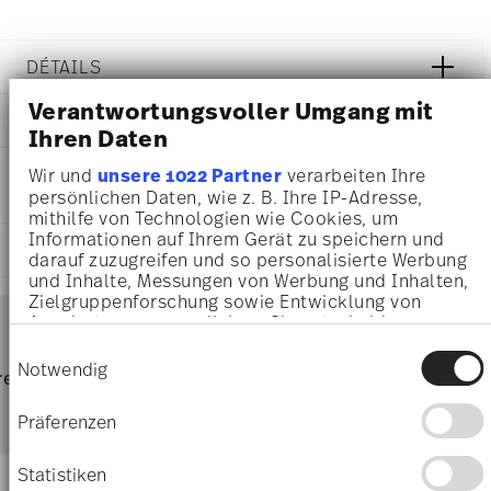
DÉTAILS
Rosenthal
Verantwortungsvoller Umgang mit
DIMENSIONS
Sanssouci Elfenbein
Ihren Daten
Elfenbein
38,50 cm
INSTRUCTIONS D'ENTRETIEN ET DE
Wir und
unsere 1022 Partner
verarbeiten Ihre
Porcelaine
38,50 cm
persönlichen Daten, wie z. B. Ihre IP-Adresse,
SÉCURITÉ
Ivory
24,10 cm
mithilfe von Technologien wie Cookies, um
20480-800002-12738
4,40 cm
Informationen auf Ihrem Gerät zu speichern und
4012438183558
EXPÉDITION ET RETOURS
1,22 kg
darauf zuzugreifen und so personalisierte Werbung
DE
0,00 cm
und Inhalte, Messungen von Werbung und Inhalten,
1990
158 gr
Zielgruppenforschung sowie Entwicklung von
Services
Ovale
Footer
1,38 kg
Angeboten zu ermöglichen. Sie entscheiden
darüber, wer Ihre Daten für welche Zwecke nutzt.
4,8940 dm³
Einwilligungsauswahl
Sie können Ihre Einwilligung jederzeit über die
Notwendig
Résistance au lave-vaisselle
Passe au micro-ondes
frais
retours
Directement du
Livrai
Cookie-Erklärung oder durch Klicken auf das
d'expédition & durée de livraison
fabricant
Privacy Trigger Symbol ändern oder widerrufen
parti
Präferenzen
Wenn Sie es erlauben, würden wir auch gerne:
Livraisons en France
Informationen über Ihre geografische Lage
Statistiken