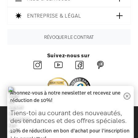
ENTREPRISE & LÉGAL
RÉVOQUER LE CONTRAT
Suivez-nous sur
Abonnez-vous à notre newsletter et recevez une
réduction de 10%!
Tiens-toi au courant des nouveautés,
Découvrez toutes nos marques
des tendances et des offres spéciales.
Beauté et fonctionnalité pour votre maison
10% de réduction en bon d'achat pour l'inscription
Homepage
CGV
Protection des données
Mentions
1