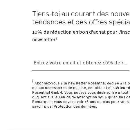
Tiens-toi au courant des nouve
Frais d'expédition
: Les frais de livraison pour la Fran
tendances et des offres spécia
Délai de livraison
: 5-7 jours ouvrables pour les articles
Fournisseur de services d'expédition
: Nous livrons en
10% de réduction en bon d'achat pour l'inscr
Suivi
: Vous recevrez un code de suivi par e-mail dès que
1
Retours
newsletter
: Pour les retours, veuillez utiliser notre
service
Livraison dans d'autres pays
i
Abonnez-vous à la newsletter Rosenthal dédiée à la p
qu’aux accessoires de cuisine, de table et d’intérieur d
Rosenthal GmbH. Vous pouvez vous désinscrire à tou
cliquant sur le lien de désinscription situé qu’en bas d
Remarque : vous devez avoir 16 ans ou plus pour vous 
savoir plus:
Protection des données
.
les détails pour chaque pays de livraison ic