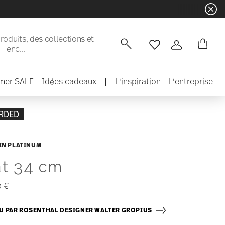
oduits, des collections et
enc...
Liste de souhaits
Connexion
mer SALE
Idées cadeaux
|
L'inspiration
L'entreprise
RDED
IN PLATINUM
at 34 cm
0 €
 PAR ROSENTHAL DESIGNER WALTER GROPIUS