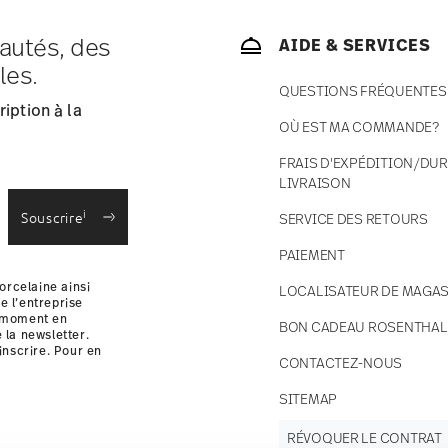
autés, des
AIDE & SERVICES
ce s'élèvent à € 12,90 par commande./li>
les.
 en stock.
QUESTIONS FRÉQUENTES
 France avec UPS (livraison standard).
iption à la
 votre colis sera expédié.
OÙ EST MA COMMANDE?
 des retours
.
FRAIS D'EXPÉDITION/DUR
LIVRAISON
i
Souscrire
SERVICE DES RETOURS
PAIEMENT
orcelaine ainsi
LOCALISATEUR DE MAGAS
e l’entreprise
t moment en
BON CADEAU ROSENTHAL
e la newsletter.
inscrire. Pour en
CONTACTEZ-NOUS
i
SITEMAP
RÉVOQUER LE CONTRAT