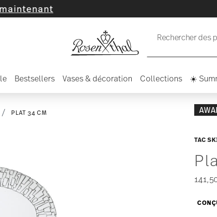
ant
Rechercher des pr
le
Bestsellers
Vases & décoration
Collections
☀️ Sum
AWA
PLAT 34 CM
TAC SK
Pl
141,5
CONÇU