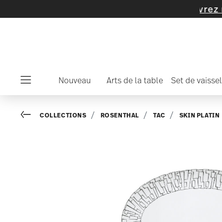
ticles et de collections -
découvrez mainten
Nouveau
Arts de la table
Set de vaissel
Menu
Go back
COLLECTIONS
ROSENTHAL
TAC
SKIN PLATIN