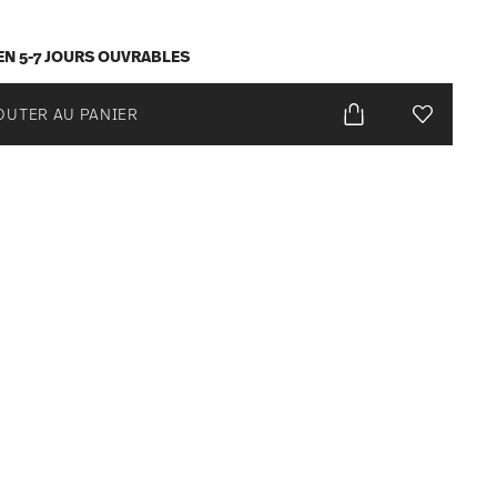
EN 5-7 JOURS OUVRABLES
OUTER AU PANIER
Liste de s