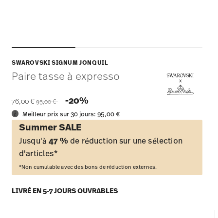
SWAROVSKI SIGNUM JONQUIL
Paire tasse à expresso
Price reduced from
to
-20%
76,00 €
95,00 €
Meilleur prix sur 30 jours:
95,00 €
Summer SALE
Jusqu'à
47 %
de réduction sur une sélection
d'articles*
*Non cumulable avec des bons de réduction externes.
LIVRÉ EN 5-7 JOURS OUVRABLES