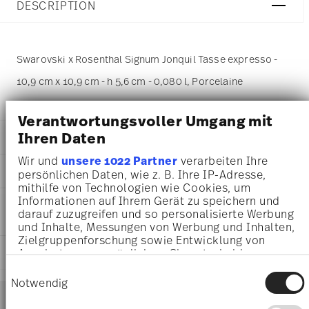
DESCRIPTION
Swarovski x Rosenthal Signum Jonquil Tasse expresso -
10,9 cm x 10,9 cm - h 5,6 cm - 0,080 l, Porcelaine
Verantwortungsvoller Umgang mit
Ihren Daten
DÉTAILS
Wir und
unsere 1022 Partner
verarbeiten Ihre
Swarovski x Rosenthal
DIMENSIONS
persönlichen Daten, wie z. B. Ihre IP-Adresse,
Swarovski SIGNUM
mithilfe von Technologien wie Cookies, um
Jonquil
10,90 cm
Informationen auf Ihrem Gerät zu speichern und
INSTRUCTIONS D'ENTRETIEN ET DE
Porcelaine
10,90 cm
darauf zuzugreifen und so personalisierte Werbung
SÉCURITÉ
Jonquil
5,60 cm
und Inhalte, Messungen von Werbung und Inhalten,
10570-426352-14715
0.08 l
Zielgruppenforschung sowie Entwicklung von
9009656484982
EXPÉDITION ET RETOURS
Angeboten zu ermöglichen. Sie entscheiden
136 gr
DE
darüber, wer Ihre Daten für welche Zwecke nutzt.
12,50 cm
Einwilligungsauswahl
2022
Sie können Ihre Einwilligung jederzeit über die
Notwendig
12,50 cm
Services
Cookie-Erklärung oder durch Klicken auf das
1x Espresso Saucer, 1x
Footer
7,70 cm
Privacy Trigger Symbol ändern oder widerrufen
Espresso Cup