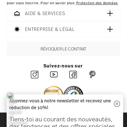
pour vous inscrire. Pour en savoir plus:
Protection des données
.
AIDE & SERVICES
ENTREPRISE & LÉGAL
RÉVOQUER LE CONTRAT
Suivez-nous sur
Abonnez-vous à notre newsletter et recevez une
réduction de 10%!
Tiens-toi au courant des nouveautés,
Découvrez toutes nos marques
des tendances et des offres spéciales.
Beauté et fonctionnalité pour votre maison