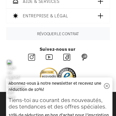
AIDE & SERVICES
ENTREPRISE & LÉGAL
RÉVOQUER LE CONTRAT
Suivez-nous sur
Abonnez-vous à notre newsletter et recevez une
réduction de 10%!
Découvrez toutes nos marques
Tiens-toi au courant des nouveautés,
Beauté et fonctionnalité pour votre maison
des tendances et des offres spéciales.
10% de réduction en bon d'achat pour l'inscription