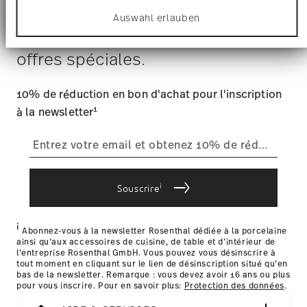
anbieten zu können und die Zugriffe auf unsere
Frais d'expédition
: Les frais de livraison pour la France
Issued by: Callway Verlag | München | Germany
Sans danger pour le contact
Tiens-toi au courant des
Auswahl erlauben
Website zu analysieren. Außerdem geben wir
s'élèvent à € 12,90 par commande./li>
alimentaire
Informationen zu Ihrer Verwendung unserer
nouveautés, des tendances et des
Délai de livraison
: 5-7 jours ouvrables pour les articles en
Website an unsere Partner für soziale Medien,
stock.
offres spéciales.
Werbung und Analysen weiter. Unsere Partner
Fournisseur de services d'expédition
: Nous livrons en
führen diese Informationen möglicherweise mit
France avec UPS (livraison standard).
weiteren Daten zusammen, die Sie ihnen
10% de réduction en bon d'achat pour l'inscription
Suivi
: Vous recevrez un code de suivi par e-mail dès que
bereitgestellt haben oder die sie im Rahmen Ihrer
votre colis sera expédié.
1
Nutzung der Dienste gesammelt haben.
à la newsletter
Retours
: Pour les retours, veuillez utiliser notre
service des
retours
.
Livraison dans d'autres pays
i
Souscrire
i
les détails pour chaque pays de livraison
Abonnez-vous à la newsletter Rosenthal dédiée à la porcelaine
ainsi qu’aux accessoires de cuisine, de table et d’intérieur de
ici
l’entreprise Rosenthal GmbH. Vous pouvez vous désinscrire à
tout moment en cliquant sur le lien de désinscription situé qu’en
bas de la newsletter. Remarque : vous devez avoir 16 ans ou plus
pour vous inscrire. Pour en savoir plus:
Protection des données
.