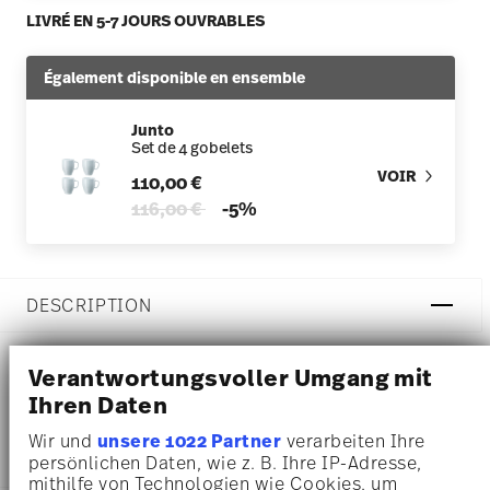
LIVRÉ EN 5-7 JOURS OUVRABLES
Également disponible en ensemble
Junto
Set de 4 gobelets
VOIR
110,00 €
Price reduced from
to
116,00 €
-5%
DESCRIPTION
Verantwortungsvoller Umgang mit
Rosenthal Junto Opal Green Gobelet - Rond - Ø 7,8 cm - h
Ihren Daten
10,9 cm - 0,380 l, Porcelaine
Wir und
unsere 1022 Partner
verarbeiten Ihre
persönlichen Daten, wie z. B. Ihre IP-Adresse,
mithilfe von Technologien wie Cookies, um