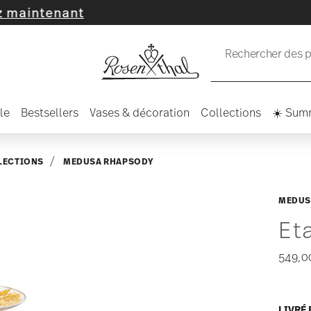
nant
Rechercher des pr
le
Bestsellers
Vases & décoration
Collections
☀️ Sum
LECTIONS
MEDUSA RHAPSODY
MEDUS
Et
549,0
LIVRÉ 