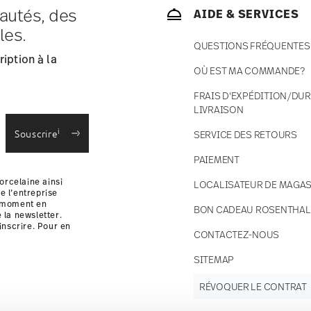
autés, des
AIDE & SERVICES
ce s'élèvent à € 12,90 par commande./li>
les.
 en stock.
QUESTIONS FRÉQUENTES
 France avec UPS (livraison standard).
iption à la
 votre colis sera expédié.
OÙ EST MA COMMANDE?
 des retours
.
FRAIS D'EXPÉDITION/DUR
LIVRAISON
i
Souscrire
SERVICE DES RETOURS
PAIEMENT
orcelaine ainsi
LOCALISATEUR DE MAGAS
e l’entreprise
t moment en
BON CADEAU ROSENTHAL
e la newsletter.
inscrire. Pour en
CONTACTEZ-NOUS
i
SITEMAP
RÉVOQUER LE CONTRAT