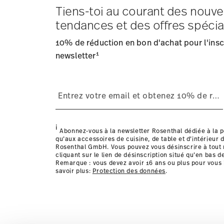
Tiens-toi au courant des nouve
Frais d'expédition
: Les frais de livraison pour la Fran
tendances et des offres spécia
Délai de livraison
: 5-7 jours ouvrables pour les articles
Fournisseur de services d'expédition
: Nous livrons en
10% de réduction en bon d'achat pour l'inscr
Suivi
: Vous recevrez un code de suivi par e-mail dès que
1
Retours
newsletter
: Pour les retours, veuillez utiliser notre
service
Livraison dans d'autres pays
i
Abonnez-vous à la newsletter Rosenthal dédiée à la p
qu’aux accessoires de cuisine, de table et d’intérieur d
Rosenthal GmbH. Vous pouvez vous désinscrire à tou
cliquant sur le lien de désinscription situé qu’en bas d
Remarque : vous devez avoir 16 ans ou plus pour vous 
savoir plus:
Protection des données
.
les détails pour chaque pays de livraison ic