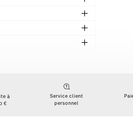
 contact
Service client
Pai
ite à
personnel
0 €