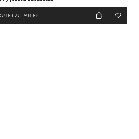
OUTER AU PANIER
Liste de s