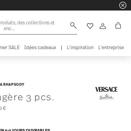
oduits, des collections et
enc...
Liste de souhaits
Connexion
mer SALE
Idées cadeaux
|
L'inspiration
L'entreprise
A RHAPSODY
agère 3 pcs.
0 €
EN 5-7 JOURS OUVRABLES