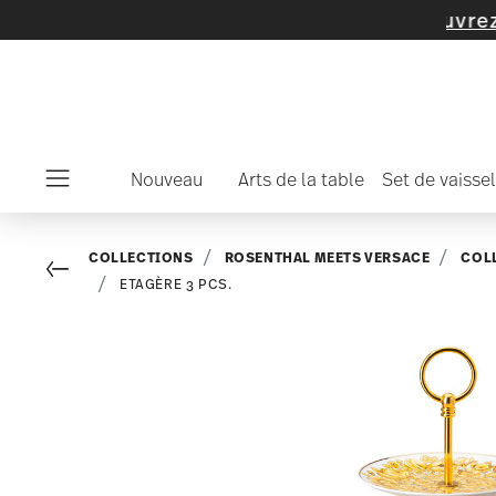
articles et de collections -
découvrez mainte
Nouveau
Arts de la table
Set de vaissel
Menu
COLLECTIONS
ROSENTHAL MEETS VERSACE
COL
Go back
ETAGÈRE 3 PCS.