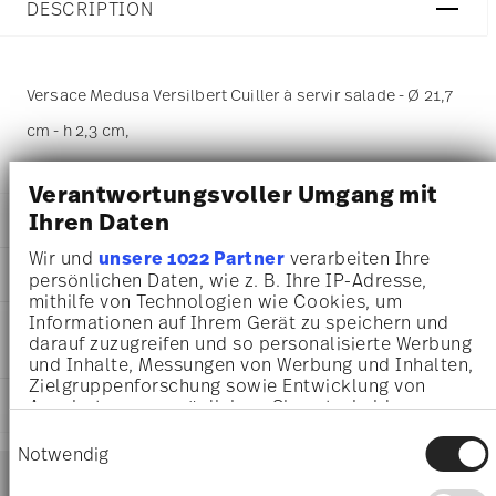
DESCRIPTION
Versace Medusa Versilbert Cuiller à servir salade - Ø 21,7
cm - h 2,3 cm,
Verantwortungsvoller Umgang mit
Ihren Daten
DÉTAILS
Wir und
unsere 1022 Partner
verarbeiten Ihre
Versace
DIMENSIONS
persönlichen Daten, wie z. B. Ihre IP-Adresse,
Medusa
mithilfe von Technologien wie Cookies, um
Silver
21,70 cm
Informationen auf Ihrem Gerät zu speichern und
INSTRUCTIONS D'ENTRETIEN ET DE
Silver
21,70 cm
darauf zuzugreifen und so personalisierte Werbung
SÉCURITÉ
19300-120900-70020
4,60 cm
und Inhalte, Messungen von Werbung und Inhalten,
4012434332622
2,30 cm
Zielgruppenforschung sowie Entwicklung von
IT
EXPÉDITION ET RETOURS
Angeboten zu ermöglichen. Sie entscheiden
80 gr
1996
darüber, wer Ihre Daten für welche Zwecke nutzt.
18,50 cm
Einwilligungsauswahl
31 déc. 2023
Sie können Ihre Einwilligung jederzeit über die
Notwendig
7,50 cm
Services
Cookie-Erklärung oder durch Klicken auf das
Footer
4,50 cm
Privacy Trigger Symbol ändern oder widerrufen