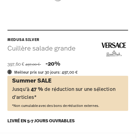
MEDUSA SILVER
Cuillère salade grande
Price reduced from
to
-20%
397,60 €
497,00 €
Meilleur prix sur 30 jours:
497,00 €
Summer SALE
Jusqu'à
47 %
de réduction sur une sélection
d'articles*
*Non cumulable avec des bons de réduction externes.
LIVRÉ EN 5-7 JOURS OUVRABLES