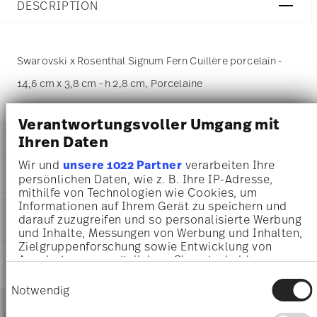
DESCRIPTION
Swarovski x Rosenthal Signum Fern Cuillère porcelain -
14,6 cm x 3,8 cm - h 2,8 cm, Porcelaine
Verantwortungsvoller Umgang mit
Ihren Daten
DÉTAILS
Wir und
unsere 1022 Partner
verarbeiten Ihre
Swarovski x Rosenthal
DIMENSIONS
persönlichen Daten, wie z. B. Ihre IP-Adresse,
Swarovski SIGNUM
mithilfe von Technologien wie Cookies, um
Fern
14,60 cm
Informationen auf Ihrem Gerät zu speichern und
INSTRUCTIONS D'ENTRETIEN ET DE
Porcelaine
3,80 cm
darauf zuzugreifen und so personalisierte Werbung
SÉCURITÉ
Fern
2,80 cm
und Inhalte, Messungen von Werbung und Inhalten,
14204-426349-19106
37 gr
Zielgruppenforschung sowie Entwicklung von
9009656485231
EXPÉDITION ET RETOURS
Angeboten zu ermöglichen. Sie entscheiden
9,50 cm
DE
darüber, wer Ihre Daten für welche Zwecke nutzt.
18,00 cm
Einwilligungsauswahl
2022
Sie können Ihre Einwilligung jederzeit über die
Notwendig
3,20 cm
Services
Cookie-Erklärung oder durch Klicken auf das
31 déc. 2024
Footer
99 gr
Privacy Trigger Symbol ändern oder widerrufen