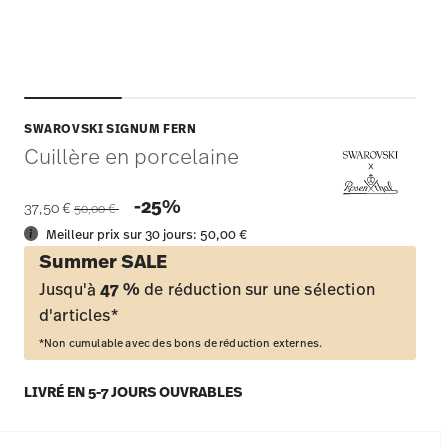
SWAROVSKI SIGNUM FERN
Cuillère en porcelaine
Price reduced from
to
-25%
37,50 €
50,00 €
Meilleur prix sur 30 jours:
50,00 €
Summer SALE
Jusqu'à
47 %
de réduction sur une sélection
d'articles*
*Non cumulable avec des bons de réduction externes.
LIVRÉ EN 5-7 JOURS OUVRABLES