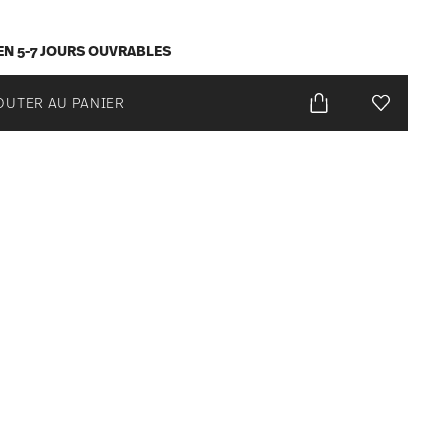
EN 5-7 JOURS OUVRABLES
OUTER AU PANIER
Liste de s