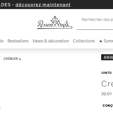
ez maintenant
Rechercher des pr
le
Bestsellers
Vases & décoration
Collections
☀️ Sum
AWA
CRÉMIER 4
JUNTO
Cr
39,50
CONÇU