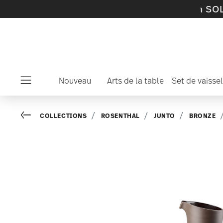
rticles et de collections en SOLDES -
découvr
Nouveau
Arts de la table
Set de vaissel
Menu
Go back
COLLECTIONS
ROSENTHAL
JUNTO
BRONZE