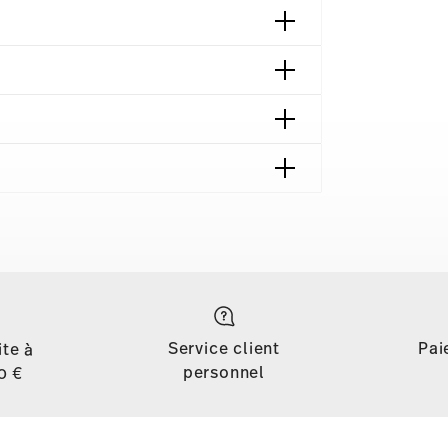
 München | Germany
018
ng | Frankfurt am Main | Germany
018
azin | Wien | Austria
Service client
Pai
ite à
personnel
0 €