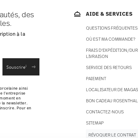
autés, des
AIDE & SERVICES
ce s'élèvent à € 12,90 par commande./li>
les.
 en stock.
QUESTIONS FRÉQUENTES
 France avec UPS (livraison standard).
iption à la
 votre colis sera expédié.
OÙ EST MA COMMANDE?
 des retours
.
ondes
Sans danger pour le contact
alimentaire
FRAIS D'EXPÉDITION/DUR
LIVRAISON
i
Souscrire
SERVICE DES RETOURS
PAIEMENT
orcelaine ainsi
LOCALISATEUR DE MAGAS
e l’entreprise
t moment en
BON CADEAU ROSENTHAL
e la newsletter.
inscrire. Pour en
CONTACTEZ-NOUS
i
SITEMAP
RÉVOQUER LE CONTRAT