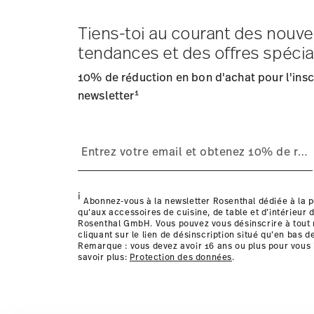
Tiens-toi au courant des nouve
Frais d'expédition
: Les frais de livraison pour la Fran
tendances et des offres spécia
Délai de livraison
: 5-7 jours ouvrables pour les articles
Fournisseur de services d'expédition
: Nous livrons en
10% de réduction en bon d'achat pour l'inscr
Suivi
: Vous recevrez un code de suivi par e-mail dès que
1
Retours
newsletter
: Pour les retours, veuillez utiliser notre
service
Résistance au lave-vaisselle
Passe au micro-
Livraison dans d'autres pays
i
Abonnez-vous à la newsletter Rosenthal dédiée à la p
qu’aux accessoires de cuisine, de table et d’intérieur d
Rosenthal GmbH. Vous pouvez vous désinscrire à tou
cliquant sur le lien de désinscription situé qu’en bas d
Remarque : vous devez avoir 16 ans ou plus pour vous 
savoir plus:
Protection des données
.
les détails pour chaque pays de livraison ic