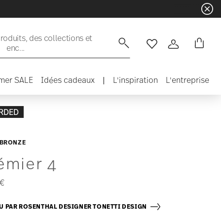
oduits, des collections et
enc...
Liste de souhaits
Connexion
mer SALE
Idées cadeaux
|
L'inspiration
L'entreprise
RDED
 BRONZE
émier 4
 €
 PAR ROSENTHAL DESIGNER TONETTI DESIGN