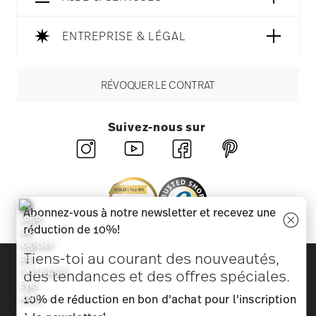
ENTREPRISE & LÉGAL
RÉVOQUER LE CONTRAT
Suivez-nous sur
Abonnez-vous à notre newsletter et recevez une
réduction de 10%!
Tiens-toi au courant des nouveautés,
Découvrez toutes nos marques
des tendances et des offres spéciales.
Beauté et fonctionnalité pour votre maison
10% de réduction en bon d'achat pour l'inscription
Homepage
CGV
Protection des données
Mentions
1