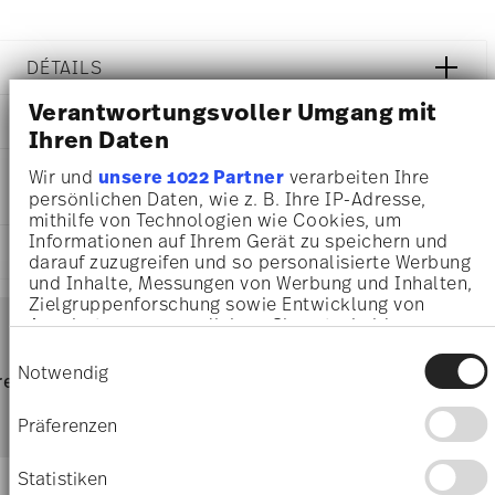
DÉTAILS
Rosenthal
Verantwortungsvoller Umgang mit
DIMENSIONS
Home
Ihren Daten
Monochrome
11,40 cm
INSTRUCTIONS D'ENTRETIEN ET DE
Wir und
unsere 1022 Partner
verarbeiten Ihre
Porcelaine
11,40 cm
persönlichen Daten, wie z. B. Ihre IP-Adresse,
SÉCURITÉ
Monochrome
11,40 cm
mithilfe von Technologien wie Cookies, um
11940-426463-15253
1,70 cm
Informationen auf Ihrem Gerät zu speichern und
4012438593753
EXPÉDITION ET RETOURS
140 gr
darauf zuzugreifen und so personalisierte Werbung
DE
14,50 cm
und Inhalte, Messungen von Werbung und Inhalten,
2026
14,50 cm
Zielgruppenforschung sowie Entwicklung von
Services
Carré
Footer
3,60 cm
Angeboten zu ermöglichen. Sie entscheiden
darüber, wer Ihre Daten für welche Zwecke nutzt.
77 gr
Einwilligungsauswahl
Sie können Ihre Einwilligung jederzeit über die
217 gr
Notwendig
Résistance au lave-vaisselle
frais
retours
Directement du
Livrai
Cookie-Erklärung oder durch Klicken auf das
0,7570 dm³
d'expédition & durée de livraison
fabricant
Privacy Trigger Symbol ändern oder widerrufen
parti
Präferenzen
Wenn Sie es erlauben, würden wir auch gerne:
Livraisons en France
Boite cadeau
Informationen über Ihre geografische Lage
Statistiken