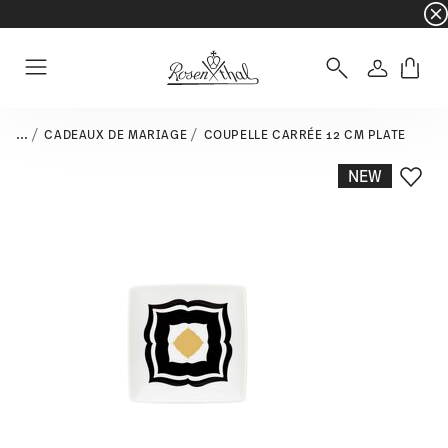
☀️ Summer SALE sur une sélection d'articles e
Connexio
Menu
...
CADEAUX DE MARIAGE
COUPELLE CARRÉE 12 CM PLATE
NEW
Liste