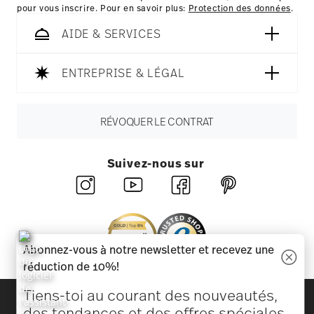
pour vous inscrire. Pour en savoir plus:
Protection des données
.
AIDE & SERVICES
ENTREPRISE & LÉGAL
RÉVOQUER LE CONTRAT
Suivez-nous sur
Abonnez-vous à notre newsletter et recevez une
réduction de 10%!
Tiens-toi au courant des nouveautés,
Découvrez toutes nos marques
des tendances et des offres spéciales.
Beauté et fonctionnalité pour votre maison