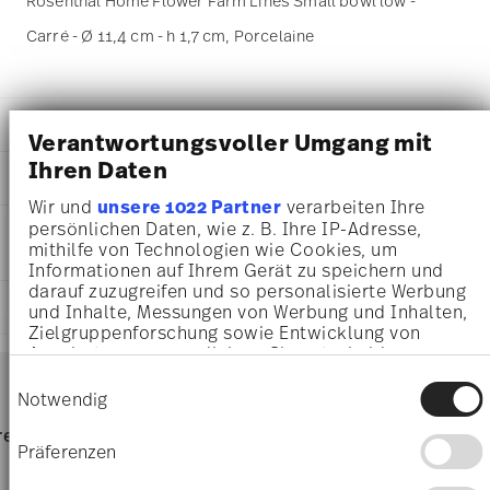
Rosenthal Home Flower Farm Lines Small bowl low -
Carré - Ø 11,4 cm - h 1,7 cm, Porcelaine
DÉTAILS
Verantwortungsvoller Umgang mit
Rosenthal
Ihren Daten
DIMENSIONS
Home
Wir und
unsere 1022 Partner
verarbeiten Ihre
Flower Farm
11,40 cm
persönlichen Daten, wie z. B. Ihre IP-Adresse,
INSTRUCTIONS D'ENTRETIEN ET DE
Porcelaine
11,40 cm
mithilfe von Technologien wie Cookies, um
SÉCURITÉ
Flower Farm
11,40 cm
Informationen auf Ihrem Gerät zu speichern und
11940-426391-15253
1,70 cm
darauf zuzugreifen und so personalisierte Werbung
4012438593531
EXPÉDITION ET RETOURS
140 gr
und Inhalte, Messungen von Werbung und Inhalten,
DE
Zielgruppenforschung sowie Entwicklung von
14,50 cm
2026
Angeboten zu ermöglichen. Sie entscheiden
14,50 cm
Services
Carré
Footer
darüber, wer Ihre Daten für welche Zwecke nutzt.
3,60 cm
Einwilligungsauswahl
Sie können Ihre Einwilligung jederzeit über die
Notwendig
77 gr
Cookie-Erklärung oder durch Klicken auf das
217 gr
Résistance au lave-vaisselle
frais
retours
Directement du
Privacy Trigger Symbol ändern oder widerrufen
Livrai
0,7570 dm³
Präferenzen
d'expédition & durée de livraison
fabricant
parti
Wenn Sie es erlauben, würden wir auch gerne: