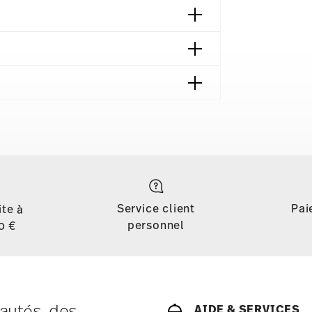
contact
Service client
Pai
ite à
personnel
0 €
autés, des
AIDE & SERVICES