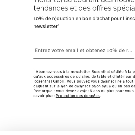
Frais d'expédition
: Les frais de livraison pour la Fran
tendances et des offres spécia
Délai de livraison
: 5-7 jours ouvrables pour les articles
Fournisseur de services d'expédition
: Nous livrons en
10% de réduction en bon d'achat pour l'inscr
Suivi
: Vous recevrez un code de suivi par e-mail dès que
1
Retours
newsletter
: Pour les retours, veuillez utiliser notre
service
Livraison dans d'autres pays
i
Abonnez-vous à la newsletter Rosenthal dédiée à la p
qu’aux accessoires de cuisine, de table et d’intérieur d
Rosenthal GmbH. Vous pouvez vous désinscrire à tou
cliquant sur le lien de désinscription situé qu’en bas d
Remarque : vous devez avoir 16 ans ou plus pour vous 
savoir plus:
Protection des données
.
les détails pour chaque pays de livraison ic