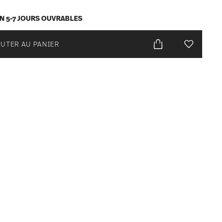
EN 5-7 JOURS OUVRABLES
UTER AU PANIER
Liste de s