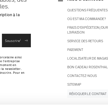
ce s'élèvent à € 12,90 par commande./li>
les.
 en stock.
QUESTIONS FRÉQUENTES
 France avec UPS (livraison standard).
iption à la
 votre colis sera expédié.
OÙ EST MA COMMANDE?
 des retours
.
FRAIS D'EXPÉDITION/DUR
LIVRAISON
i
Souscrire
SERVICE DES RETOURS
PAIEMENT
orcelaine ainsi
LOCALISATEUR DE MAGAS
e l’entreprise
t moment en
BON CADEAU ROSENTHAL
e la newsletter.
inscrire. Pour en
CONTACTEZ-NOUS
i
SITEMAP
RÉVOQUER LE CONTRAT