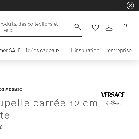
oduits, des collections et
enc...
Liste de souhaits
Connexion
mer SALE
Idées cadeaux
|
L'inspiration
L'entreprise
CO MOSAIC
upelle carrée 12 cm
te
€