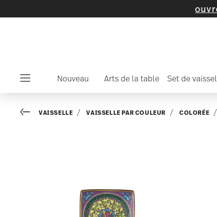
'articles et de collections -
découvrez maint
Nouveau
Arts de la table
Set de vaissel
Menu
Go back
VAISSELLE
VAISSELLE PAR COULEUR
COLORÉE