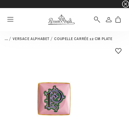
☀️ Summer SALE – Économisez encore plus : 5 
Connexio
Menu
...
VERSACE ALPHABET
COUPELLE CARRÉE 12 CM PLATE
Liste