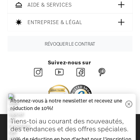
AIDE & SERVICES
ENTREPRISE & LÉGAL
RÉVOQUER LE CONTRAT
Suivez-nous sur
Abonnez-vous à notre newsletter et recevez une
réduction de 10%!
Tiens-toi au courant des nouveautés,
Découvrez toutes nos marques
des tendances et des offres spéciales.
Beauté et fonctionnalité pour votre maison
10% de réduction en bon d'achat pour l'inscription