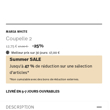
MARIA WHITE
Coupelle 2
Price reduced from
to
-25%
12,75 €
17,00 €
Meilleur prix sur 30 jours:
17,00 €
Summer SALE
Jusqu'à
47 %
de réduction sur une sélection
d'articles*
*Non cumulable avec des bons de réduction externes.
LIVRÉ EN 5-7 JOURS OUVRABLES
DESCRIPTION