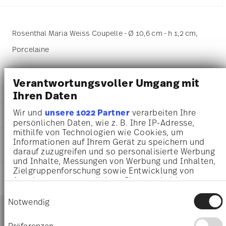
Rosenthal Maria Weiss Coupelle - Ø 10,6 cm - h 1,2 cm,
Porcelaine
Verantwortungsvoller Umgang mit
DÉTAILS
Ihren Daten
Rosenthal
Wir und
unsere 1022 Partner
verarbeiten Ihre
DIMENSIONS
Maria
persönlichen Daten, wie z. B. Ihre IP-Adresse,
Blanc
mithilfe von Technologien wie Cookies, um
10,60 cm
INSTRUCTIONS D'ENTRETIEN ET DE
Porcelaine
Informationen auf Ihrem Gerät zu speichern und
10,30 cm
SÉCURITÉ
White
darauf zuzugreifen und so personalisierte Werbung
10,30 cm
und Inhalte, Messungen von Werbung und Inhalten,
10430-800001-25402
1,20 cm
Zielgruppenforschung sowie Entwicklung von
4012438098296
EXPÉDITION ET RETOURS
70 gr
Angeboten zu ermöglichen. Sie entscheiden
DE
0,00 cm
darüber, wer Ihre Daten für welche Zwecke nutzt.
1990
Einwilligungsauswahl
12 gr
Sie können Ihre Einwilligung jederzeit über die
Services
Notwendig
Footer
82 gr
Cookie-Erklärung oder durch Klicken auf das
0,2370 dm³
Privacy Trigger Symbol ändern oder widerrufen
Präferenzen