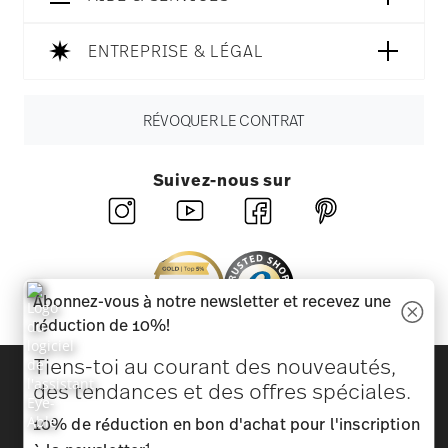
ENTREPRISE & LÉGAL
RÉVOQUER LE CONTRAT
Suivez-nous sur
Abonnez-vous à notre newsletter et recevez une
réduction de 10%!
Tiens-toi au courant des nouveautés,
Découvrez toutes nos marques
des tendances et des offres spéciales.
Beauté et fonctionnalité pour votre maison
10% de réduction en bon d'achat pour l'inscription
Homepage
CGV
Protection des données
Mentions
1