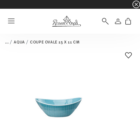
☀️ Summer SALE sur une sélection d'articles e
Connexio
Menu
...
AQUA
COUPE OVALE 15 X 11 CM
Liste