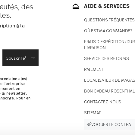
autés, des
AIDE & SERVICES
ce s'élèvent à € 12,90 par commande./li>
les.
 en stock.
QUESTIONS FRÉQUENTES
 France avec UPS (livraison standard).
iption à la
 votre colis sera expédié.
OÙ EST MA COMMANDE?
 des retours
.
FRAIS D'EXPÉDITION/DUR
LIVRAISON
i
Souscrire
SERVICE DES RETOURS
PAIEMENT
orcelaine ainsi
LOCALISATEUR DE MAGAS
e l’entreprise
t moment en
BON CADEAU ROSENTHAL
e la newsletter.
inscrire. Pour en
CONTACTEZ-NOUS
i
SITEMAP
RÉVOQUER LE CONTRAT