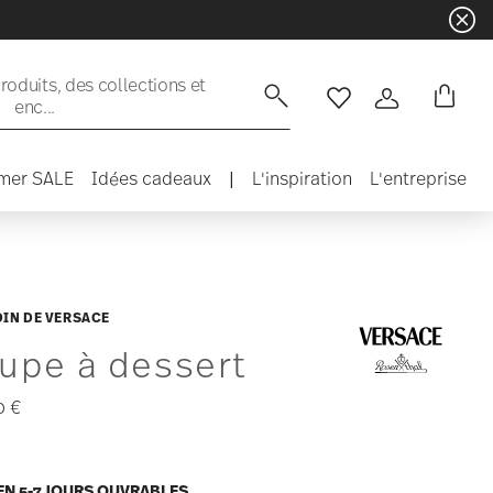
oduits, des collections et
enc...
Liste de souhaits
Connexion
mer SALE
Idées cadeaux
|
L'inspiration
L'entreprise
DIN DE VERSACE
upe à dessert
0 €
EN 5-7 JOURS OUVRABLES