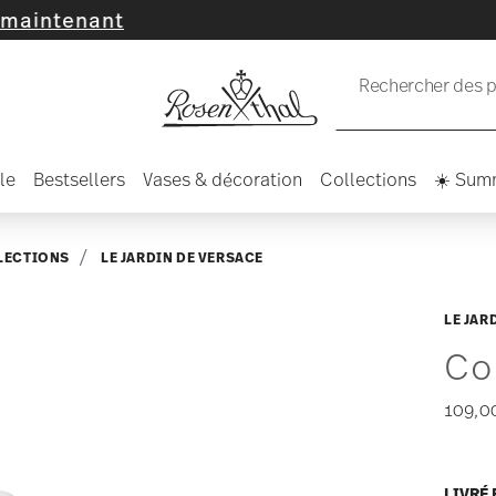
ant
Rechercher des pr
le
Bestsellers
Vases & décoration
Collections
☀️ Sum
LECTIONS
LE JARDIN DE VERSACE
LE JAR
Co
109,0
LIVRÉ 