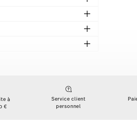
 contact
Service client
Pai
ite à
personnel
0 €