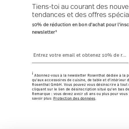
Tiens-toi au courant des nouve
Frais d'expédition
: Les frais de livraison pour la Fran
tendances et des offres spécia
Délai de livraison
: 5-7 jours ouvrables pour les articles
Fournisseur de services d'expédition
: Nous livrons en
10% de réduction en bon d'achat pour l'inscr
Suivi
: Vous recevrez un code de suivi par e-mail dès que
1
Retours
newsletter
: Pour les retours, veuillez utiliser notre
service
Livraison dans d'autres pays
i
Abonnez-vous à la newsletter Rosenthal dédiée à la p
qu’aux accessoires de cuisine, de table et d’intérieur d
Rosenthal GmbH. Vous pouvez vous désinscrire à tou
cliquant sur le lien de désinscription situé qu’en bas d
Remarque : vous devez avoir 16 ans ou plus pour vous 
savoir plus:
Protection des données
.
les détails pour chaque pays de livraison ic