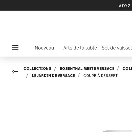
ticles et de collections -
découvrez mainten
Nouveau
Arts de la table
Set de vaissel
Menu
COLLECTIONS
ROSENTHAL MEETS VERSACE
COL
Go back
LE JARDIN DE VERSACE
COUPE À DESSERT