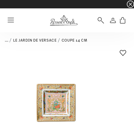
☀️ Summer SALE sur une sélection d'articles e
Connexio
Menu
...
LE JARDIN DE VERSACE
COUPE 14 CM
Liste