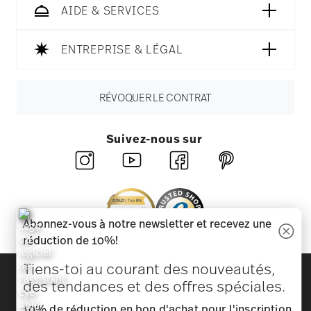
AIDE & SERVICES
ENTREPRISE & LÉGAL
RÉVOQUER LE CONTRAT
Suivez-nous sur
Abonnez-vous à notre newsletter et recevez une
réduction de 10%!
Tiens-toi au courant des nouveautés,
Découvrez toutes nos marques
des tendances et des offres spéciales.
Beauté et fonctionnalité pour votre maison
10% de réduction en bon d'achat pour l'inscription