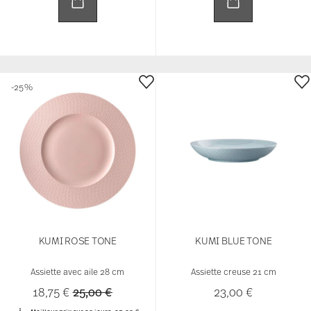
-25%
KUMI ROSE TONE
KUMI BLUE TONE
Assiette avec aile 28 cm
Assiette creuse 21 cm
Price reduced from
to
18,75 €
25,00 €
23,00 €