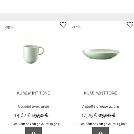
-25%
-25%
KUMI MINT TONE
KUMI MINT TONE
Gobelet avec anse
Assiette creuse 21 cm
Price reduced from
to
Price reduced f
to
14,62 €
19,50 €
17,25 €
23,00 €
Meilleur prix sur 30 jours:
19,50 €
Meilleur prix sur 30 jours:
23,00 €