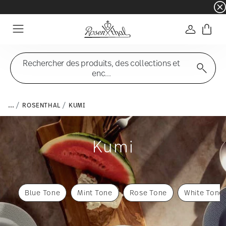
☀️ Summer SALE – Économisez encore plus : 5 
Connexio
Menu
Rechercher des produits, des collections et
enc...
...
ROSENTHAL
KUMI
Kumi
Blue Tone
Mint Tone
Rose Tone
White Tone