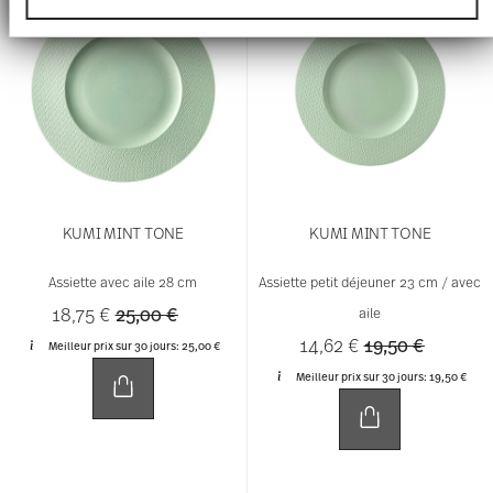
Informationen zu Ihrer Verwendung unserer
Website an unsere Partner für soziale Medien,
Werbung und Analysen weiter. Unsere Partner
führen diese Informationen möglicherweise mit
weiteren Daten zusammen, die Sie ihnen
bereitgestellt haben oder die sie im Rahmen Ihrer
Nutzung der Dienste gesammelt haben.
KUMI MINT TONE
KUMI MINT TONE
Assiette avec aile 28 cm
Assiette petit déjeuner 23 cm / avec
Price reduced from
to
18,75 €
25,00 €
aile
Price reduced 
to
14,62 €
19,50 €
Meilleur prix sur 30 jours:
25,00 €
Meilleur prix sur 30 jours:
19,50 €