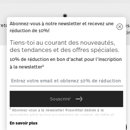
Services
Footer
Abonnez-vous à notre newsletter et recevez une
retours
Directement du
Livrai
réduction de 10%!
fabricant
parti
Tiens-toi au courant des nouveautés,
des tendances et des offres spéciales.
10% de réduction en bon d'achat pour l'inscription
Tiens-toi au courant des
1
à la newsletter
nouveautés, des tendances et des
offres spéciales.
10% de réduction en bon d'achat pour l'inscription
i
1
Souscrire
à la newsletter
i
Abonnez-vous à la newsletter Rosenthal dédiée à la
porcelaine ainsi qu’aux accessoires de cuisine, de table et
d’intérieur de l’entreprise Rosenthal GmbH. Vous pouvez vous
En savoir plus
désinscrire à tout moment en cliquant sur le lien de
désinscription situé qu’en bas de la newsletter. Remarque :