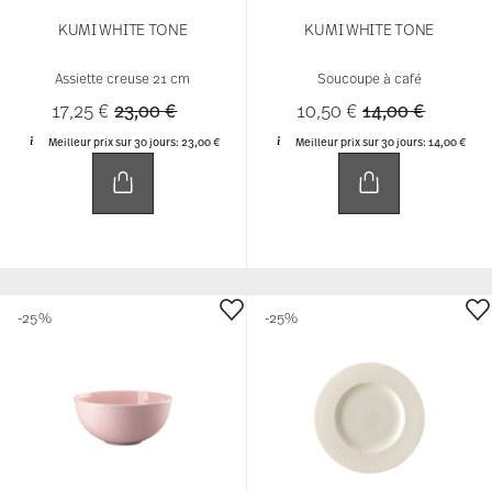
KUMI WHITE TONE
KUMI WHITE TONE
Assiette creuse 21 cm
Soucoupe à café
Price reduced from
to
Price reduced 
to
17,25 €
23,00 €
10,50 €
14,00 €
Meilleur prix sur 30 jours:
23,00 €
Meilleur prix sur 30 jours:
14,00 €
-25%
-25%