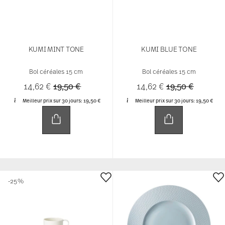
KUMI MINT TONE
KUMI BLUE TONE
Bol céréales 15 cm
Bol céréales 15 cm
Price reduced from
to
Price reduced 
to
14,62 €
19,50 €
14,62 €
19,50 €
Meilleur prix sur 30 jours:
19,50 €
Meilleur prix sur 30 jours:
19,50 €
-25%