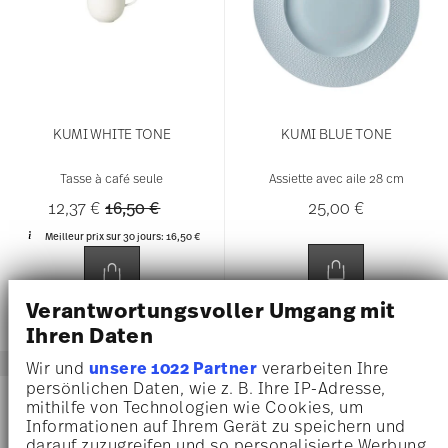
KUMI WHITE TONE
KUMI BLUE TONE
Tasse à café seule
Assiette avec aile 28 cm
Price reduced from
to
12,37 €
16,50 €
25,00 €
Meilleur prix sur 30 jours:
16,50 €
Verantwortungsvoller Umgang mit
Ihren Daten
Wir und
unsere 1022 Partner
verarbeiten Ihre
persönlichen Daten, wie z. B. Ihre IP-Adresse,
-25%
mithilfe von Technologien wie Cookies, um
Informationen auf Ihrem Gerät zu speichern und
darauf zuzugreifen und so personalisierte Werbung