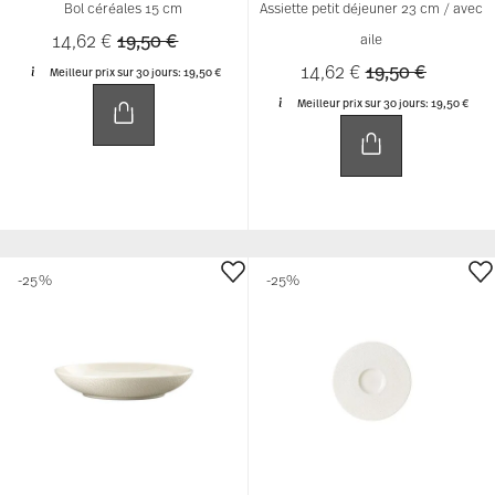
Bol céréales 15 cm
Assiette petit déjeuner 23 cm / avec
Price reduced from
to
14,62 €
19,50 €
aile
Price reduced 
to
14,62 €
19,50 €
Meilleur prix sur 30 jours:
19,50 €
Meilleur prix sur 30 jours:
19,50 €
-25%
-25%