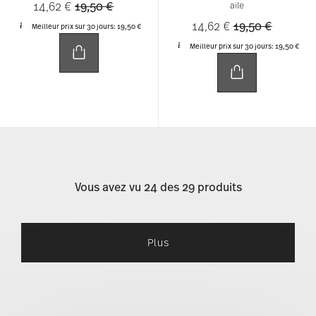
Price reduced from
to
14,62 €
19,50 €
aile
Price reduced 
to
14,62 €
19,50 €
Meilleur prix sur 30 jours:
19,50 €
Meilleur prix sur 30 jours:
19,50 €
Vous avez vu 24 des 29 produits
Plus