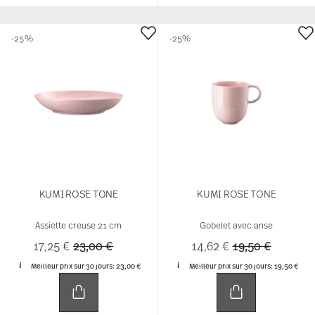
-25%
-25%
KUMI ROSE TONE
KUMI ROSE TONE
Assiette creuse 21 cm
Gobelet avec anse
Price reduced from
to
Price reduced 
to
17,25 €
23,00 €
14,62 €
19,50 €
Meilleur prix sur 30 jours:
23,00 €
Meilleur prix sur 30 jours:
19,50 €