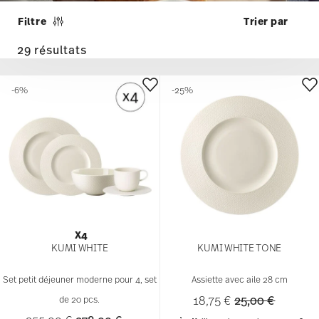
Filtre
29 résultats
-6%
-25%
X4
KUMI WHITE
KUMI WHITE TONE
Set petit déjeuner moderne pour 4, set
Assiette avec aile 28 cm
Price reduced 
to
18,75 €
25,00 €
de 20 pcs.