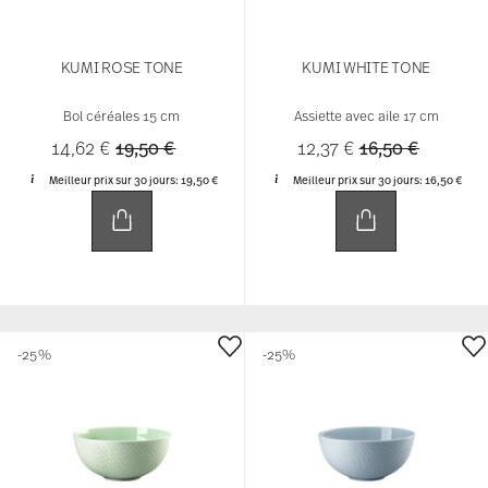
KUMI ROSE TONE
KUMI WHITE TONE
Bol céréales 15 cm
Assiette avec aile 17 cm
Price reduced from
to
Price reduced 
to
14,62 €
19,50 €
12,37 €
16,50 €
Meilleur prix sur 30 jours:
19,50 €
Meilleur prix sur 30 jours:
16,50 €
-25%
-25%