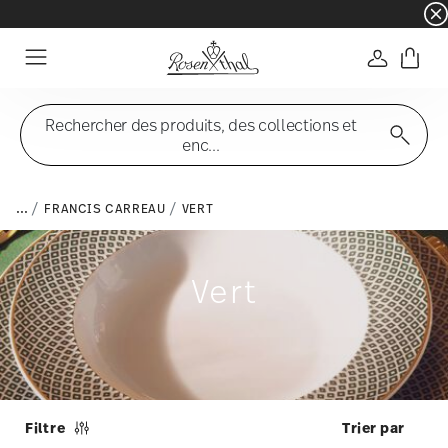
☀️ Summer SALE sur une sélection d'articles e
Connexio
Menu
Rechercher des produits, des collections et
enc...
...
FRANCIS CARREAU
VERT
Vert
Filtre