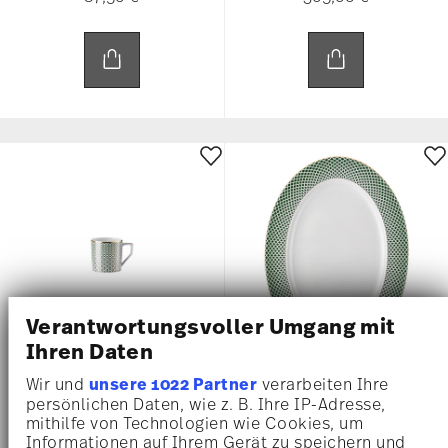
Verantwortungsvoller Umgang mit
Ihren Daten
Wir und
unsere 1022 Partner
verarbeiten Ihre
FRANCIS CARREAU VERT
FRANCIS CARREAU VERT
persönlichen Daten, wie z. B. Ihre IP-Adresse,
mithilfe von Technologien wie Cookies, um
Tasse à expresso/moka seule
Plat 40 cm
Informationen auf Ihrem Gerät zu speichern und