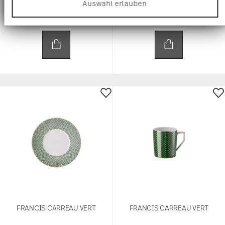
Auswahl erlauben
Website zu analysieren. Außerdem geben wir
32,50 €
105,00 €
Informationen zu Ihrer Verwendung unserer
Website an unsere Partner für soziale Medien,
Werbung und Analysen weiter. Unsere Partner
führen diese Informationen möglicherweise mit
weiteren Daten zusammen, die Sie ihnen
bereitgestellt haben oder die sie im Rahmen Ihrer
Nutzung der Dienste gesammelt haben.
FRANCIS CARREAU VERT
FRANCIS CARREAU VERT