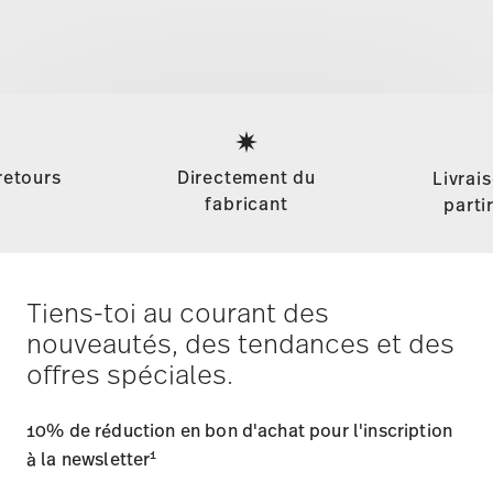
Services
Footer
retours
Directement du
Livrai
fabricant
parti
Tiens-toi au courant des
nouveautés, des tendances et des
offres spéciales.
10% de réduction en bon d'achat pour l'inscription
1
à la newsletter