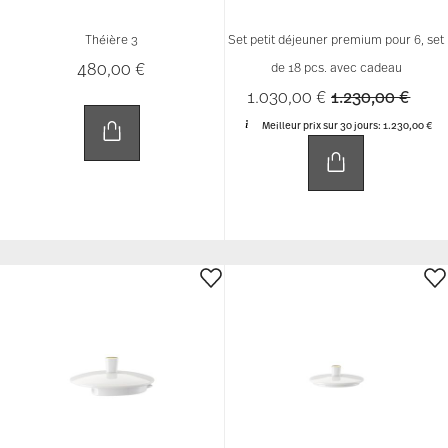
Théière 3
Set petit déjeuner premium pour 6, set
480,00 €
de 18 pcs. avec cadeau
Price reduced 
to
1.030,00 €
1.230,00 €
Meilleur prix sur 30 jours:
1.230,00 €