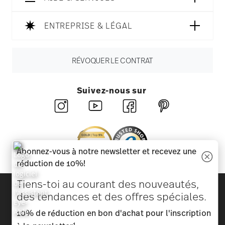
ENTREPRISE & LÉGAL
RÉVOQUER LE CONTRAT
Suivez-nous sur
Abonnez-vous à notre newsletter et recevez une
réduction de 10%!
Tiens-toi au courant des nouveautés,
Découvrez toutes nos marques
des tendances et des offres spéciales.
Beauté et fonctionnalité pour votre maison
10% de réduction en bon d'achat pour l'inscription
Homepage
CGV
Protection des données
Mentions
1