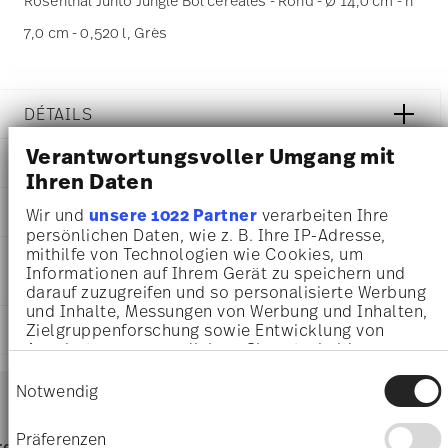
Rosenthal Junto Jungle Bol céréales - Rond - Ø 14,0 cm - h
7,0 cm - 0,520 l, Grès
DÉTAILS
Rosenthal
Verantwortungsvoller Umgang mit
DIMENSIONS
Junto
Ihren Daten
Jungle
14,00 cm
AWARD WINNER
Grès
Wir und
unsere 1022 Partner
verarbeiten Ihre
14,00 cm
Jungle
persönlichen Daten, wie z. B. Ihre IP-Adresse,
14,00 cm
mithilfe von Technologien wie Cookies, um
21540-405259-60721
INSTRUCTIONS D'ENTRETIEN ET DE
7,00 cm
Informationen auf Ihrem Gerät zu speichern und
4012438579917
SÉCURITÉ
0.52 l
darauf zuzugreifen und so personalisierte Werbung
CN
513 gr
und Inhalte, Messungen von Werbung und Inhalten,
2025
57 gr
Dineus 2019
Zielgruppenforschung sowie Entwicklung von
EXPÉDITION ET RETOURS
31 déc. 2026
570 gr
Angeboten zu ermöglichen. Sie entscheiden
Year: 2019
Rond
1,2410 dm³
darüber, wer Ihre Daten für welche Zwecke nutzt.
Issued by: Callway Verlag | München | Germany
Einwilligungsauswahl
Services
Sie können Ihre Einwilligung jederzeit über die
Footer
Notwendig
Cookie-Erklärung oder durch Klicken auf das
Privacy Trigger Symbol ändern oder widerrufen
Präferenzen
frais
retours
Directement du