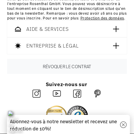
ici
l’entreprise Rosenthal GmbH. Vous pouvez vous désinscrire à
Résistance au lave-vaisselle
Passe au micro-ondes
tout moment en cliquant sur le lien de désinscription situé qu’en
bas de la newsletter. Remarque : vous devez avoir 16 ans ou plus
pour vous inscrire. Pour en savoir plus:
Protection des données
.
AIDE & SERVICES
Sans danger pour le contact
ENTREPRISE & LÉGAL
alimentaire
RÉVOQUER LE CONTRAT
Suivez-nous sur
Abonnez-vous à notre newsletter et recevez une
réduction de 10%!