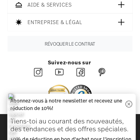
AIDE & SERVICES
ENTREPRISE & LÉGAL
RÉVOQUER LE CONTRAT
Suivez-nous sur
Abonnez-vous à notre newsletter et recevez une
réduction de 10%!
Tiens-toi au courant des nouveautés,
Découvrez toutes nos marques
des tendances et des offres spéciales.
Beauté et fonctionnalité pour votre maison
10% de réduction en bon d'achat pour l'inscription