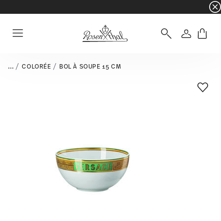
☀️ Summer SALE sur une sélection d'articles e
Connexio
Menu
...
COLORÉE
BOL À SOUPE 15 CM
Liste