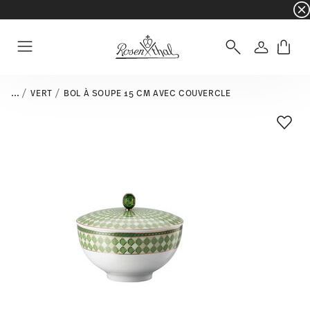
☀️ Summer SALE sur une sélection d'articles e
Connexio
Menu
...
VERT
BOL À SOUPE 15 CM AVEC COUVERCLE
Liste