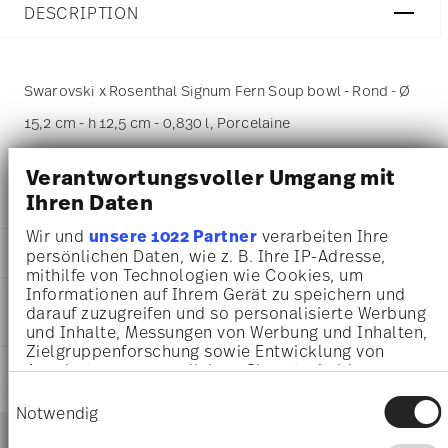
DESCRIPTION
Swarovski x Rosenthal Signum Fern Soup bowl - Rond - Ø
15,2 cm - h 12,5 cm - 0,830 l, Porcelaine
Verantwortungsvoller Umgang mit
Ihren Daten
DÉTAILS
Wir und
unsere 1022 Partner
verarbeiten Ihre
Swarovski x Rosenthal
DIMENSIONS
persönlichen Daten, wie z. B. Ihre IP-Adresse,
Swarovski SIGNUM
mithilfe von Technologien wie Cookies, um
Fern
15,20 cm
Informationen auf Ihrem Gerät zu speichern und
INSTRUCTIONS D'ENTRETIEN ET DE
Porcelaine
15,20 cm
darauf zuzugreifen und so personalisierte Werbung
SÉCURITÉ
Fern
15,20 cm
und Inhalte, Messungen von Werbung und Inhalten,
14204-426349-15381
Zielgruppenforschung sowie Entwicklung von
12,50 cm
9009656485170
Angeboten zu ermöglichen. Sie entscheiden
EXPÉDITION ET RETOURS
0.83 l
DE
darüber, wer Ihre Daten für welche Zwecke nutzt.
713 gr
Einwilligungsauswahl
Sie können Ihre Einwilligung jederzeit über die
2022
Notwendig
19,00 cm
Services
Cookie-Erklärung oder durch Klicken auf das
1x Soup bowl 15 cm, 1x Lid for
Footer
19,00 cm
Privacy Trigger Symbol ändern oder widerrufen