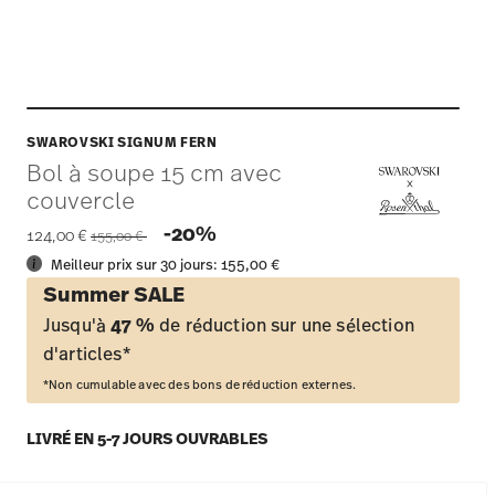
SWAROVSKI SIGNUM FERN
Bol à soupe 15 cm avec
couvercle
Price reduced from
to
-20%
124,00 €
155,00 €
Meilleur prix sur 30 jours:
155,00 €
Summer SALE
Jusqu'à
47 %
de réduction sur une sélection
d'articles*
*Non cumulable avec des bons de réduction externes.
LIVRÉ EN 5-7 JOURS OUVRABLES