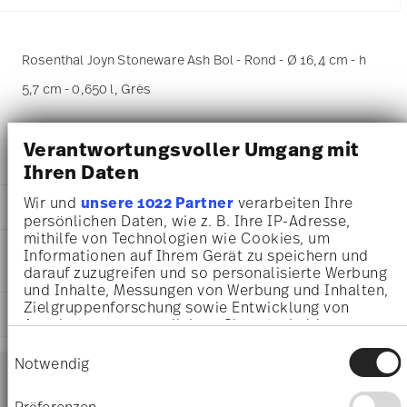
Rosenthal Joyn Stoneware Ash Bol - Rond - Ø 16,4 cm - h
5,7 cm - 0,650 l, Grès
Verantwortungsvoller Umgang mit
DÉTAILS
Ihren Daten
Rosenthal
Wir und
unsere 1022 Partner
verarbeiten Ihre
DIMENSIONS
Joyn
persönlichen Daten, wie z. B. Ihre IP-Adresse,
Ash
mithilfe von Technologien wie Cookies, um
16,40 cm
INSTRUCTIONS D'ENTRETIEN ET DE
Grès
Informationen auf Ihrem Gerät zu speichern und
16,40 cm
SÉCURITÉ
Ash
darauf zuzugreifen und so personalisierte Werbung
16,40 cm
und Inhalte, Messungen von Werbung und Inhalten,
24120-405301-60713
5,70 cm
Zielgruppenforschung sowie Entwicklung von
4012438573748
EXPÉDITION ET RETOURS
0.65 l
Angeboten zu ermöglichen. Sie entscheiden
CN
477 gr
darüber, wer Ihre Daten für welche Zwecke nutzt.
2024
Einwilligungsauswahl
150 gr
Sie können Ihre Einwilligung jederzeit über die
Services
Notwendig
Rond
Footer
627 gr
Cookie-Erklärung oder durch Klicken auf das
2,7540 dm³
Privacy Trigger Symbol ändern oder widerrufen
Präferenzen