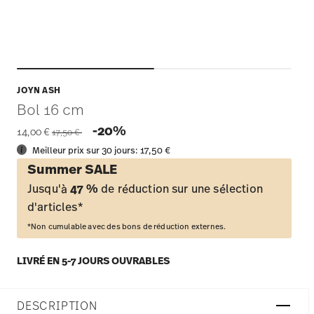
JOYN ASH
Bol 16 cm
Price reduced from
to
-20%
14,00 €
17,50 €
Meilleur prix sur 30 jours:
17,50 €
Summer SALE
Jusqu'à
47 %
de réduction sur une sélection
d'articles*
*Non cumulable avec des bons de réduction externes.
LIVRÉ EN 5-7 JOURS OUVRABLES
DESCRIPTION