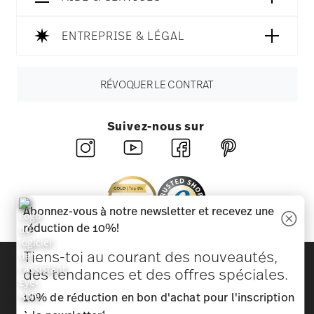
ENTREPRISE & LÉGAL
RÉVOQUER LE CONTRAT
Suivez-nous sur
Abonnez-vous à notre newsletter et recevez une
réduction de 10%!
Tiens-toi au courant des nouveautés,
Découvrez toutes nos marques
des tendances et des offres spéciales.
Beauté et fonctionnalité pour votre maison
10% de réduction en bon d'achat pour l'inscription
Homepage
CGV
Protection des données
Mentions
1