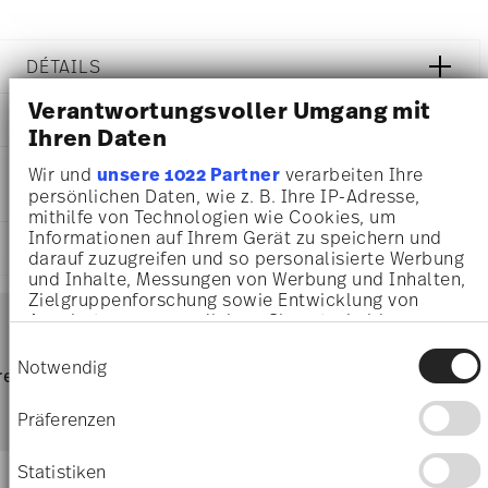
DÉTAILS
Rosenthal
Verantwortungsvoller Umgang mit
DIMENSIONS
Sonetto
Ihren Daten
Bianco
14,90 cm
INSTRUCTIONS D'ENTRETIEN ET DE
Wir und
unsere 1022 Partner
verarbeiten Ihre
Porcelaine
14,90 cm
persönlichen Daten, wie z. B. Ihre IP-Adresse,
SÉCURITÉ
Bianco
14,90 cm
mithilfe von Technologien wie Cookies, um
10600-800001-10564
5,60 cm
Informationen auf Ihrem Gerät zu speichern und
4012438585864
EXPÉDITION ET RETOURS
0.64 l
darauf zuzugreifen und so personalisierte Werbung
PL
335 gr
und Inhalte, Messungen von Werbung und Inhalten,
2025
55 gr
Zielgruppenforschung sowie Entwicklung von
Services
Rond
Footer
390 gr
Angeboten zu ermöglichen. Sie entscheiden
darüber, wer Ihre Daten für welche Zwecke nutzt.
1,9140 dm³
Einwilligungsauswahl
Sie können Ihre Einwilligung jederzeit über die
Notwendig
Résistance au lave-vaisselle
Passe au micro-ondes
frais
retours
Directement du
Livrai
Cookie-Erklärung oder durch Klicken auf das
d'expédition & durée de livraison
fabricant
Privacy Trigger Symbol ändern oder widerrufen
parti
Präferenzen
Wenn Sie es erlauben, würden wir auch gerne:
Livraisons en France
Informationen über Ihre geografische Lage
Statistiken