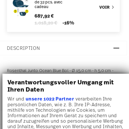
de 32 pcs. avec
cadeau
VOIR
687,92 €
Price reduced from
to
1.018,20 €
-16%
DESCRIPTION
Rosenthal Junto Ocean Blue Bol - Ø 15,0 cm - h 5,0 cm -
0,250 l, Porcelaine
Verantwortungsvoller Umgang mit
Ihren Daten
Wir und
unsere 1022 Partner
verarbeiten Ihre
DÉTAILS
persönlichen Daten, wie z. B. Ihre IP-Adresse,
mithilfe von Technologien wie Cookies, um
Rosenthal
Informationen auf Ihrem Gerät zu speichern und
DIMENSIONS
Junto
darauf zuzugreifen und so personalisierte Werbung
Ocean Blue
und Inhalte, Messungen von Werbung und Inhalten,
15,00 cm