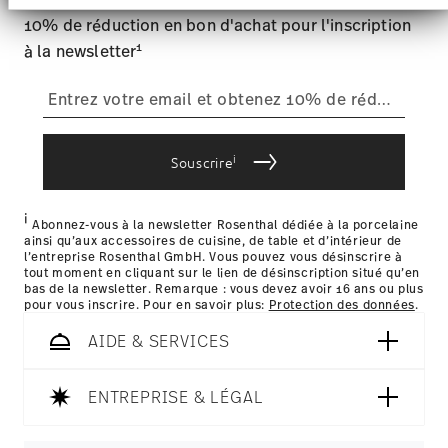
France avec UPS (livraison standard).
Website an unsere Partner für soziale Medien,
10% de réduction en bon d'achat pour l'inscription
Werbung und Analysen weiter. Unsere Partner
Suivi
: Vous recevrez un code de suivi par e-mail dès que
führen diese Informationen möglicherweise mit
votre colis sera expédié.
1
à la newsletter
weiteren Daten zusammen, die Sie ihnen
Retours
: Pour les retours, veuillez utiliser notre
service des
bereitgestellt haben oder die sie im Rahmen Ihrer
retours
.
Nutzung der Dienste gesammelt haben.
Livraison dans d'autres pays
i
Souscrire
i
les détails pour chaque pays de livraison
Abonnez-vous à la newsletter Rosenthal dédiée à la porcelaine
ainsi qu’aux accessoires de cuisine, de table et d’intérieur de
ici
l’entreprise Rosenthal GmbH. Vous pouvez vous désinscrire à
tout moment en cliquant sur le lien de désinscription situé qu’en
bas de la newsletter. Remarque : vous devez avoir 16 ans ou plus
pour vous inscrire. Pour en savoir plus:
Protection des données
.
AIDE & SERVICES
ENTREPRISE & LÉGAL