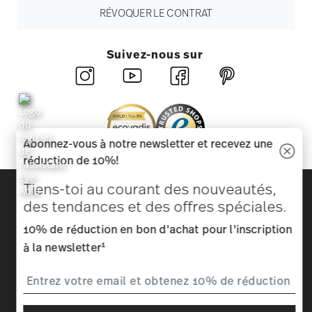
RÉVOQUER LE CONTRAT
Suivez-nous sur
Abonnez-vous à notre newsletter et recevez une
réduction de 10%!
Découvrez toutes nos marques
Tiens-toi au courant des nouveautés,
Beauté et fonctionnalité pour votre maison
des tendances et des offres spéciales.
10% de réduction en bon d'achat pour l'inscription
Homepage
CGV
Protection des données
Mentions
1
à la newsletter
légales
Modifier le consentement aux cookies
*
Tous les prix avec TVA inclus et
plus frais d'expédition.
1
Le code du bon d'achat peut être entré pendant le processus de
commande. Le bon d'achat ne peut pas être cumulé avec d'autres