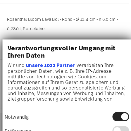
Rosenthal Bloom Lava Bol - Rond - Ø 12,4 cm - h 6,0 cm -
0,280 l, Porcelaine
Verantwortungsvoller Umgang mit
DÉTAILS
Ihren Daten
Rosenthal
Wir und
unsere 1022 Partner
verarbeiten Ihre
DIMENSIONS
Bloom
persönlichen Daten, wie z. B. Ihre IP-Adresse,
Lava
mithilfe von Technologien wie Cookies, um
12,40 cm
INSTRUCTIONS D'ENTRETIEN ET DE
Porcelaine
Informationen auf Ihrem Gerät zu speichern und
12,40 cm
SÉCURITÉ
Lava
darauf zuzugreifen und so personalisierte Werbung
12,40 cm
und Inhalte, Messungen von Werbung und Inhalten,
10590-405211-10560
6,00 cm
Zielgruppenforschung sowie Entwicklung von
4012438580203
EXPÉDITION ET RETOURS
0.28 l
Angeboten zu ermöglichen. Sie entscheiden
CN
194 gr
darüber, wer Ihre Daten für welche Zwecke nutzt.
2024
Einwilligungsauswahl
28 gr
Sie können Ihre Einwilligung jederzeit über die
Services
Notwendig
31 déc. 2026
Footer
222 gr
Cookie-Erklärung oder durch Klicken auf das
Rond
0,5630 dm³
Privacy Trigger Symbol ändern oder widerrufen
Präferenzen