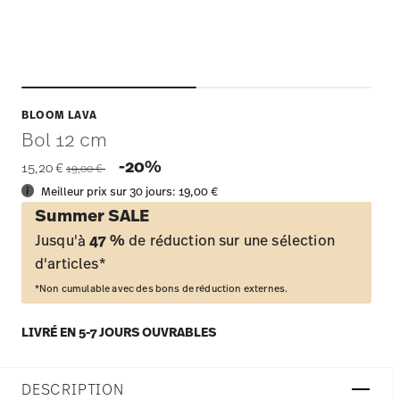
BLOOM LAVA
Bol 12 cm
Price reduced from
to
-20%
15,20 €
19,00 €
Meilleur prix sur 30 jours:
19,00 €
Summer SALE
Jusqu'à
47 %
de réduction sur une sélection
d'articles*
*Non cumulable avec des bons de réduction externes.
LIVRÉ EN 5-7 JOURS OUVRABLES
DESCRIPTION