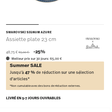
SWAROVSKI SIGNUM AZURE
Assiette plate 23 cm
Price reduced from
to
-25%
48,75 €
65,00 €
Meilleur prix sur 30 jours:
65,00 €
Summer SALE
Jusqu'à
47 %
de réduction sur une sélection
d'articles*
*Non cumulable avec des bons de réduction externes.
LIVRÉ EN 5-7 JOURS OUVRABLES