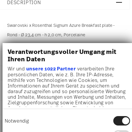
DESCRIPTION
Swarovski x Rosenthal Signum Azure Breakfast plate -
Rond - Ø 23,4 cm - h 2,0 cm, Porcelaine
Verantwortungsvoller Umgang mit
Ihren Daten
DÉTAILS
Wir und
unsere 1022 Partner
verarbeiten Ihre
Swarovski x Rosenthal
DIMENSIONS
persönlichen Daten, wie z. B. Ihre IP-Adresse,
Swarovski SIGNUM
mithilfe von Technologien wie Cookies, um
Azure
23,40 cm
Informationen auf Ihrem Gerät zu speichern und
INSTRUCTIONS D'ENTRETIEN ET DE
Porcelaine
23,40 cm
darauf zuzugreifen und so personalisierte Werbung
SÉCURITÉ
Azure
23,40 cm
und Inhalte, Messungen von Werbung und Inhalten,
10470-426351-10223
2,00 cm
Zielgruppenforschung sowie Entwicklung von
9009656484838
EXPÉDITION ET RETOURS
Angeboten zu ermöglichen. Sie entscheiden
467 gr
DE
darüber, wer Ihre Daten für welche Zwecke nutzt.
26,00 cm
Einwilligungsauswahl
2022
Sie können Ihre Einwilligung jederzeit über die
Notwendig
26,00 cm
Services
Cookie-Erklärung oder durch Klicken auf das
Rond
Footer
2,70 cm
Privacy Trigger Symbol ändern oder widerrufen