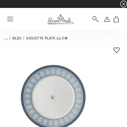
☀️ Summer SALE – Économisez encore plus : 5 
Connexio
Menu
...
BLEU
ASSIETTE PLATE 23 CM
Liste