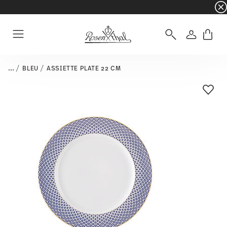
☀️ Summer SALE – Économisez encore plus : 5 
Connexio
Menu
...
BLEU
ASSIETTE PLATE 22 CM
Liste