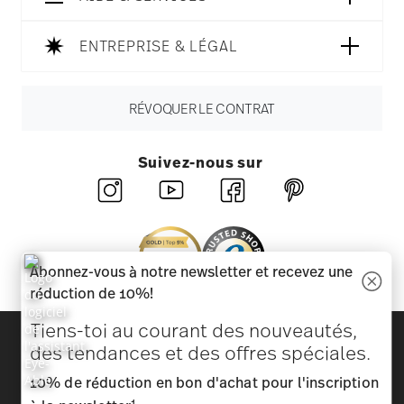
ENTREPRISE & LÉGAL
RÉVOQUER LE CONTRAT
Suivez-nous sur
Abonnez-vous à notre newsletter et recevez une
réduction de 10%!
Tiens-toi au courant des nouveautés,
Découvrez toutes nos marques
des tendances et des offres spéciales.
Beauté et fonctionnalité pour votre maison
10% de réduction en bon d'achat pour l'inscription
Homepage
CGV
Protection des données
Mentions
1