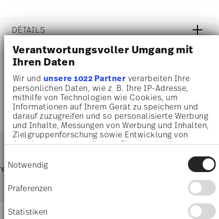
DÉTAILS
Rosenthal
Verantwortungsvoller Umgang mit
DIMENSIONS
Francis
Ihren Daten
Carreau Bleu
22,60 cm
INSTRUCTIONS D'ENTRETIEN ET DE
Wir und
unsere 1022 Partner
verarbeiten Ihre
Porcelaine
22,60 cm
persönlichen Daten, wie z. B. Ihre IP-Adresse,
SÉCURITÉ
Carreau Bleu
22,60 cm
mithilfe von Technologien wie Cookies, um
10460-404307-10222
2,20 cm
Informationen auf Ihrem Gerät zu speichern und
4012438515649
EXPÉDITION ET RETOURS
335 gr
darauf zuzugreifen und so personalisierte Werbung
DE
0,00 cm
und Inhalte, Messungen von Werbung und Inhalten,
2016
23 gr
Zielgruppenforschung sowie Entwicklung von
Services
Rond
Footer
358 gr
Angeboten zu ermöglichen. Sie entscheiden
Assiette Avec Aile
darüber, wer Ihre Daten für welche Zwecke nutzt.
0,7010 dm³
Einwilligungsauswahl
Sie können Ihre Einwilligung jederzeit über die
Notwendig
Résistance au lave-vaisselle
Sans danger pour le contact
frais
retours
Directement du
Livrai
Cookie-Erklärung oder durch Klicken auf das
alimentaire
d'expédition & durée de livraison
fabricant
Privacy Trigger Symbol ändern oder widerrufen
parti
Präferenzen
Wenn Sie es erlauben, würden wir auch gerne:
Livraisons en France
Informationen über Ihre geografische Lage
Statistiken