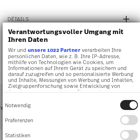
DÉTAILS
Rosenthal
Verantwortungsvoller Umgang mit
DIMENSIONS
Sonetto
Ihren Daten
Oro
16,90 cm
INSTRUCTIONS D'ENTRETIEN ET DE
Wir und
unsere 1022 Partner
verarbeiten Ihre
Porcelaine
16,90 cm
persönlichen Daten, wie z. B. Ihre IP-Adresse,
SÉCURITÉ
Oro
16,90 cm
mithilfe von Technologien wie Cookies, um
10600-405232-10857
1,90 cm
Informationen auf Ihrem Gerät zu speichern und
4012438586700
EXPÉDITION ET RETOURS
243 gr
darauf zuzugreifen und so personalisierte Werbung
DE
13 gr
und Inhalte, Messungen von Werbung und Inhalten,
2025
256 gr
Zielgruppenforschung sowie Entwicklung von
Services
Rond
Footer
0,3890 dm³
Angeboten zu ermöglichen. Sie entscheiden
darüber, wer Ihre Daten für welche Zwecke nutzt.
Einwilligungsauswahl
Sie können Ihre Einwilligung jederzeit über die
Notwendig
Résistance au lave-vaisselle
Sans danger pour le contact
frais
retours
Directement du
Livrai
Cookie-Erklärung oder durch Klicken auf das
alimentaire
d'expédition & durée de livraison
fabricant
Privacy Trigger Symbol ändern oder widerrufen
parti
Präferenzen
Wenn Sie es erlauben, würden wir auch gerne:
Livraisons en France
Informationen über Ihre geografische Lage
Statistiken