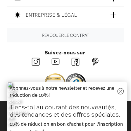
ENTREPRISE & LÉGAL
RÉVOQUER LE CONTRAT
Suivez-nous sur
Abonnez-vous à notre newsletter et recevez une
réduction de 10%!
Tiens-toi au courant des nouveautés,
Découvrez toutes nos marques
des tendances et des offres spéciales.
Beauté et fonctionnalité pour votre maison
10% de réduction en bon d'achat pour l'inscription
Homepage
CGV
Protection des données
Mentions
1