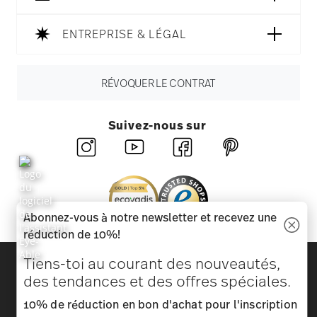
ENTREPRISE & LÉGAL
RÉVOQUER LE CONTRAT
Suivez-nous sur
Abonnez-vous à notre newsletter et recevez une
réduction de 10%!
Découvrez toutes nos marques
Tiens-toi au courant des nouveautés,
Beauté et fonctionnalité pour votre maison
des tendances et des offres spéciales.
10% de réduction en bon d'achat pour l'inscription
Homepage
CGV
Protection des données
Mentions