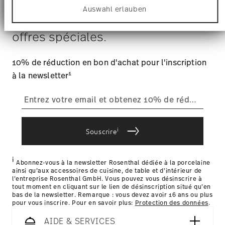
anbieten zu können und die Zugriffe auf unsere
Sans danger pour le contact
Tiens-toi au courant des
Auswahl erlauben
s'élèvent à € 12,90 par commande./li>
Website zu analysieren. Außerdem geben wir
alimentaire
nouveautés, des tendances et des
Informationen zu Ihrer Verwendung unserer
Délai de livraison
: 5-7 jours ouvrables pour les articles en
Website an unsere Partner für soziale Medien,
stock.
offres spéciales.
Werbung und Analysen weiter. Unsere Partner
Fournisseur de services d'expédition
: Nous livrons en
führen diese Informationen möglicherweise mit
France avec UPS (livraison standard).
weiteren Daten zusammen, die Sie ihnen
10% de réduction en bon d'achat pour l'inscription
Suivi
: Vous recevrez un code de suivi par e-mail dès que
bereitgestellt haben oder die sie im Rahmen Ihrer
votre colis sera expédié.
1
à la newsletter
Nutzung der Dienste gesammelt haben.
Retours
: Pour les retours, veuillez utiliser notre
service des
retours
.
Livraison dans d'autres pays
i
Souscrire
i
les détails pour chaque pays de livraison
Abonnez-vous à la newsletter Rosenthal dédiée à la porcelaine
ainsi qu’aux accessoires de cuisine, de table et d’intérieur de
ici
l’entreprise Rosenthal GmbH. Vous pouvez vous désinscrire à
tout moment en cliquant sur le lien de désinscription situé qu’en
bas de la newsletter. Remarque : vous devez avoir 16 ans ou plus
pour vous inscrire. Pour en savoir plus:
Protection des données
.
AIDE & SERVICES