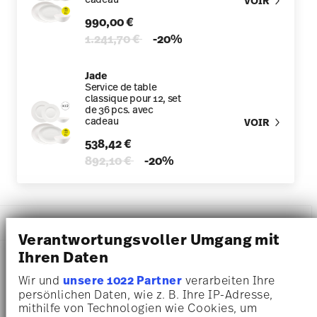
VOIR
990,00 €
Price reduced from
to
1.241,70 €
-20%
Jade
Service de table
classique pour 12, set
de 36 pcs. avec
cadeau
VOIR
538,42 €
Price reduced from
to
892,10 €
-20%
DESCRIPTION
Verantwortungsvoller Umgang mit
Ihren Daten
Rosenthal Jade Weiss Breakfast plate - Rond - Ø 23,5 cm -
Wir und
unsere 1022 Partner
verarbeiten Ihre
persönlichen Daten, wie z. B. Ihre IP-Adresse,
h 1,8 cm, Bone china
mithilfe von Technologien wie Cookies, um