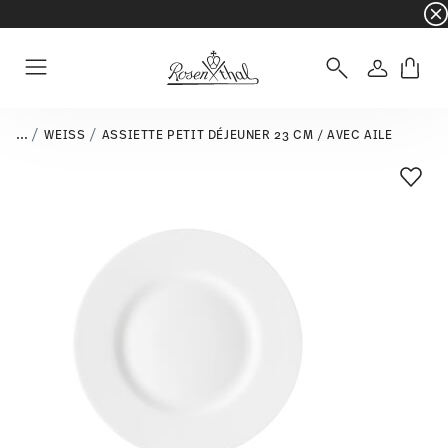
☀️ Summer SALE – Économisez encore plus : 5 
Connexio
Menu
...
WEISS
ASSIETTE PETIT DÉJEUNER 23 CM / AVEC AILE
Liste