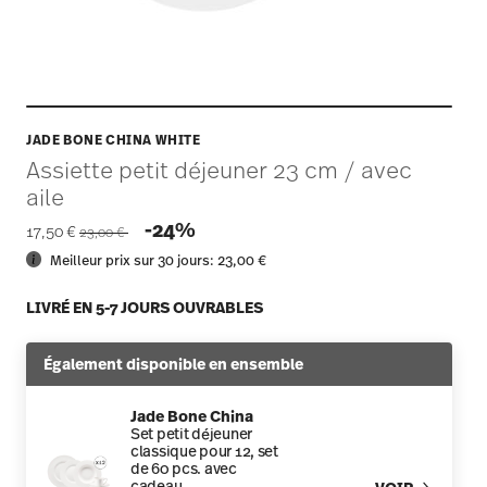
JADE BONE CHINA WHITE
Assiette petit déjeuner 23 cm / avec
aile
Price reduced from
to
-24%
17,50 €
23,00 €
Meilleur prix sur 30 jours:
23,00 €
LIVRÉ EN 5-7 JOURS OUVRABLES
Également disponible en ensemble
Jade Bone China
Set petit déjeuner
classique pour 12, set
de 60 pcs. avec
cadeau