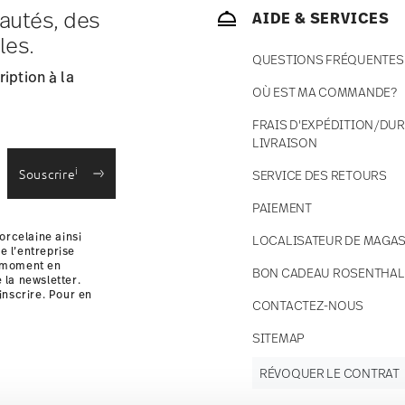
autés, des
AIDE & SERVICES
ce s'élèvent à € 12,90 par commande./li>
les.
 en stock.
QUESTIONS FRÉQUENTES
 France avec UPS (livraison standard).
iption à la
 votre colis sera expédié.
OÙ EST MA COMMANDE?
 des retours
.
FRAIS D'EXPÉDITION/DUR
LIVRAISON
i
Souscrire
SERVICE DES RETOURS
PAIEMENT
orcelaine ainsi
LOCALISATEUR DE MAGAS
e l’entreprise
t moment en
BON CADEAU ROSENTHAL
e la newsletter.
inscrire. Pour en
CONTACTEZ-NOUS
i
SITEMAP
RÉVOQUER LE CONTRAT