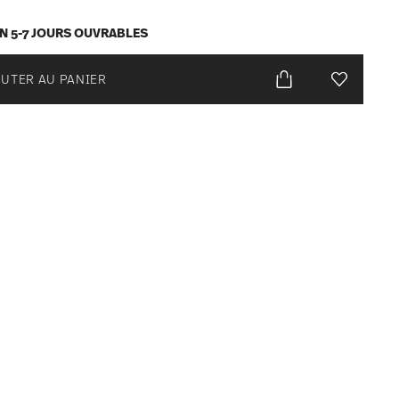
EN 5-7 JOURS OUVRABLES
UTER AU PANIER
Liste de s