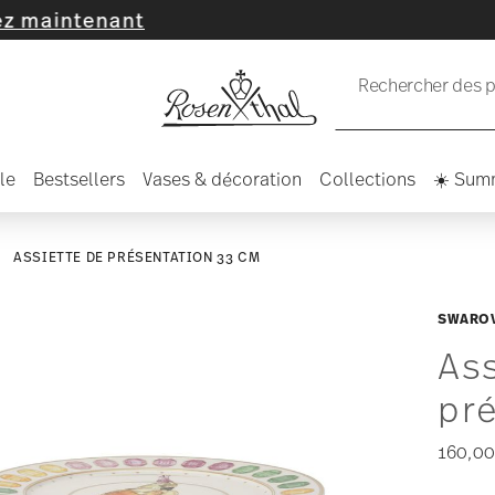
nant
Rechercher des pr
le
Bestsellers
Vases & décoration
Collections
☀️ Sum
ASSIETTE DE PRÉSENTATION 33 CM
SWAROV
Ass
pr
160,00