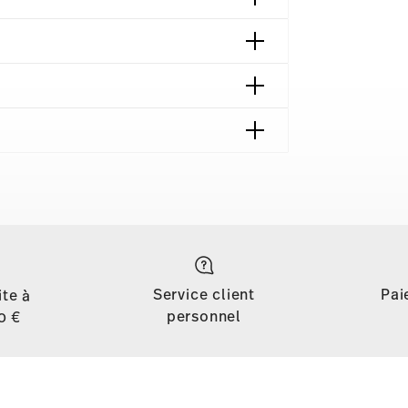
contact
Service client
Pai
ite à
personnel
0 €