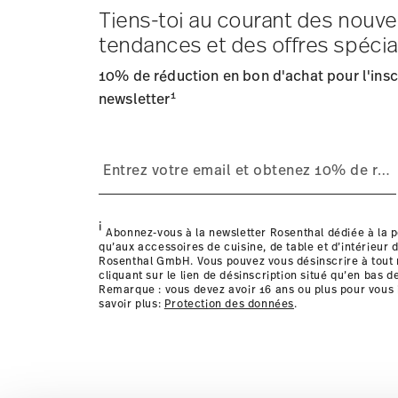
Tiens-toi au courant des nouve
Frais d'expédition
: Les frais de livraison pour la Fran
tendances et des offres spécia
Délai de livraison
: 5-7 jours ouvrables pour les articles
Fournisseur de services d'expédition
: Nous livrons en
10% de réduction en bon d'achat pour l'inscr
Suivi
: Vous recevrez un code de suivi par e-mail dès que
1
Retours
newsletter
: Pour les retours, veuillez utiliser notre
service
Livraison dans d'autres pays
i
Abonnez-vous à la newsletter Rosenthal dédiée à la p
qu’aux accessoires de cuisine, de table et d’intérieur d
Rosenthal GmbH. Vous pouvez vous désinscrire à tou
cliquant sur le lien de désinscription situé qu’en bas d
Remarque : vous devez avoir 16 ans ou plus pour vous 
savoir plus:
Protection des données
.
les détails pour chaque pays de livraison ic