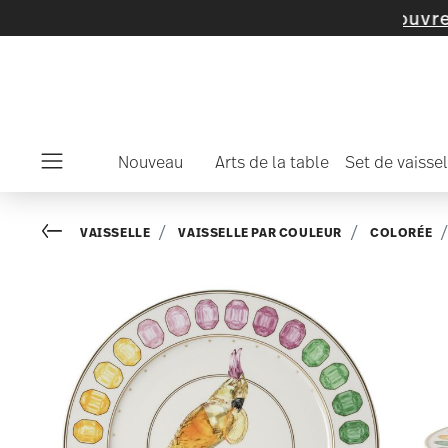
articles et de collections -
découvrez mainte
Nouveau
Arts de la table
Set de vaissel
Menu
Go back
VAISSELLE
VAISSELLE PAR COULEUR
COLORÉE