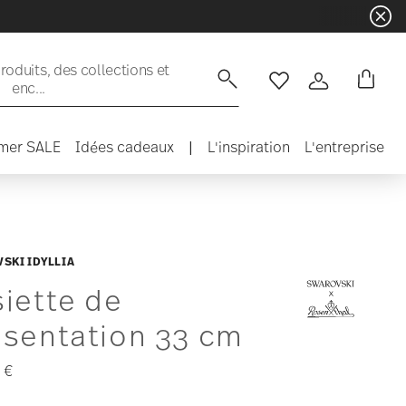
oduits, des collections et
enc...
Liste de souhaits
Connexion
mer SALE
Idées cadeaux
|
L'inspiration
L'entreprise
SKI IDYLLIA
iette de
ésentation 33 cm
 €