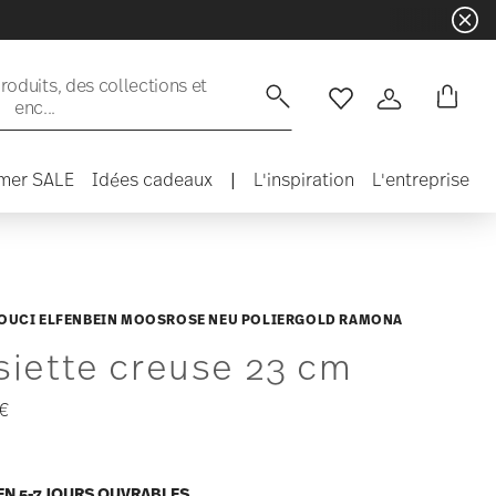
oduits, des collections et
enc...
Liste de souhaits
Connexion
mer SALE
Idées cadeaux
|
L'inspiration
L'entreprise
OUCI ELFENBEIN MOOSROSE NEU POLIERGOLD RAMONA
siette creuse 23 cm
 €
EN 5-7 JOURS OUVRABLES