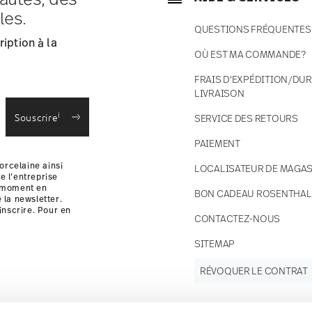
ce s'élèvent à € 12,90 par commande./li>
les.
 en stock.
QUESTIONS FRÉQUENTES
 France avec UPS (livraison standard).
iption à la
 votre colis sera expédié.
OÙ EST MA COMMANDE?
 des retours
.
FRAIS D'EXPÉDITION/DUR
LIVRAISON
i
Souscrire
SERVICE DES RETOURS
PAIEMENT
orcelaine ainsi
LOCALISATEUR DE MAGAS
e l’entreprise
t moment en
BON CADEAU ROSENTHAL
e la newsletter.
inscrire. Pour en
CONTACTEZ-NOUS
i
SITEMAP
RÉVOQUER LE CONTRAT