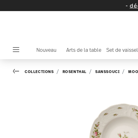
tion d'articles et de collections -
découvrez 
Nouveau
Arts de la table
Set de vaissel
Menu
Go back
COLLECTIONS
ROSENTHAL
SANSSOUCI
MOO