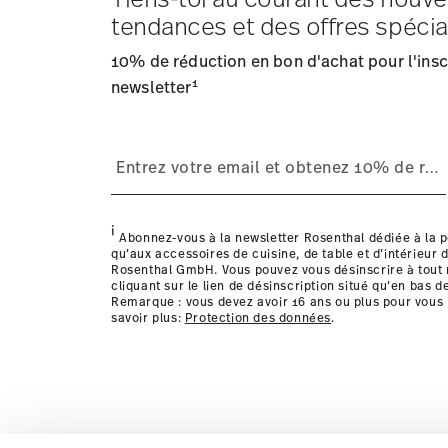
Frais d'expédition
: Les frais de livraison pour la Fran
tendances et des offres spécia
Délai de livraison
: 5-7 jours ouvrables pour les articles
Fournisseur de services d'expédition
: Nous livrons en
10% de réduction en bon d'achat pour l'inscr
Suivi
: Vous recevrez un code de suivi par e-mail dès que
1
Retours
newsletter
: Pour les retours, veuillez utiliser notre
service
Livraison dans d'autres pays
i
Abonnez-vous à la newsletter Rosenthal dédiée à la p
qu’aux accessoires de cuisine, de table et d’intérieur d
Rosenthal GmbH. Vous pouvez vous désinscrire à tou
cliquant sur le lien de désinscription situé qu’en bas d
Remarque : vous devez avoir 16 ans ou plus pour vous 
savoir plus:
Protection des données
.
les détails pour chaque pays de livraison ic