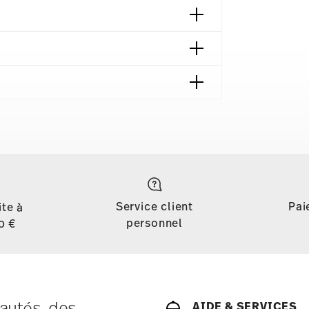
 contact
Service client
Pai
ite à
personnel
0 €
autés, des
AIDE & SERVICES