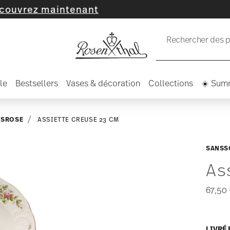
maintenant
Rechercher des pr
le
Bestsellers
Vases & décoration
Collections
☀️ Sum
SROSE
ASSIETTE CREUSE 23 CM
SANSS
As
67,50
LIVRÉ 