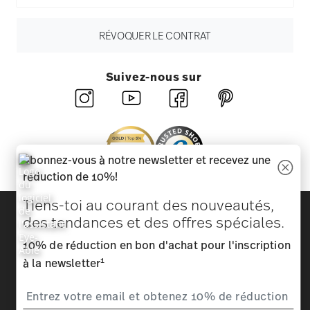
RÉVOQUER LE CONTRAT
Suivez-nous sur
Abonnez-vous à notre newsletter et recevez une
réduction de 10%!
Tiens-toi au courant des nouveautés,
Découvrez toutes nos marques
des tendances et des offres spéciales.
Beauté et fonctionnalité pour votre maison
10% de réduction en bon d'achat pour l'inscription
Homepage
CGV
Protection des données
Mentions
1
à la newsletter
légales
Modifier le consentement aux cookies
*
Tous les prix avec TVA inclus et
plus frais d'expédition.
1