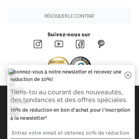
RÉVOQUER LE CONTRAT
Suivez-nous sur
Abonnez-vous à notre newsletter et recevez une
réduction de 10%!
Tiens-toi au courant des nouveautés,
Découvrez toutes nos marques
des tendances et des offres spéciales.
Beauté et fonctionnalité pour votre maison
10% de réduction en bon d'achat pour l'inscription
Homepage
CGV
Protection des données
Mentions
1
à la newsletter
légales
Modifier le consentement aux cookies
*
Tous les prix avec TVA inclus et
plus frais d'expédition.
1