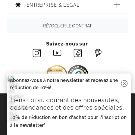
ENTREPRISE & LÉGAL
RÉVOQUER LE CONTRAT
Suivez-nous sur
Abonnez-vous à notre newsletter et recevez une
réduction de 10%!
Tiens-toi au courant des nouveautés,
Découvrez toutes nos marques
des tendances et des offres spéciales.
Beauté et fonctionnalité pour votre maison
10% de réduction en bon d'achat pour l'inscription
Homepage
CGV
Protection des données
Mentions
1
à la newsletter
légales
Modifier le consentement aux cookies