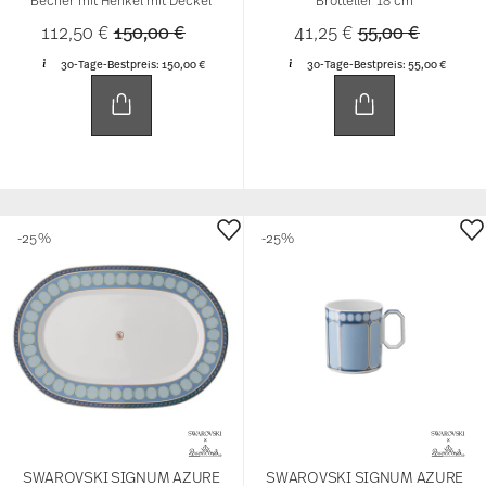
Becher mit Henkel mit Deckel
Brotteller 18 cm
Price reduced from
to
Price reduced 
to
112,50 €
150,00 €
41,25 €
55,00 €
30-Tage-Bestpreis:
150,00 €
30-Tage-Bestpreis:
55,00 €
-25%
-25%
SWAROVSKI SIGNUM AZURE
SWAROVSKI SIGNUM AZURE