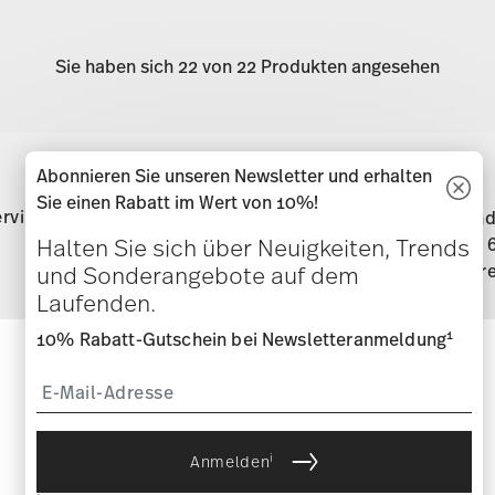
Sie haben sich 22 von 22 Produkten angesehen
Services
Footer
Abonnieren Sie unseren Newsletter und erhalten
Sie einen Rabatt im Wert von 10%!
rvice
Direkt vom Hersteller
Versand
Halten Sie sich über Neuigkeiten, Trends
Ware
und Sonderangebote auf dem
Laufenden.
1
10% Rabatt-Gutschein bei Newsletteranmeldung
Halten Sie sich über Neuigkeiten,
Trends und Sonderangebote auf
dem Laufenden.
i
Anmelden
1