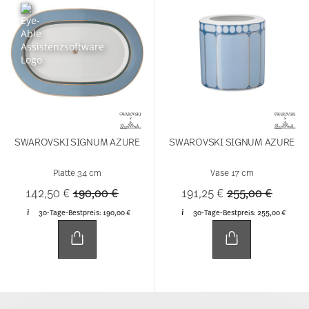
SWAROVSKI SIGNUM AZURE
SWAROVSKI SIGNUM AZURE
Platte 34 cm
Vase 17 cm
Price reduced from
to
Price reduced f
to
142,50 €
190,00 €
191,25 €
255,00 €
30-Tage-Bestpreis:
190,00 €
30-Tage-Bestpreis:
255,00 €