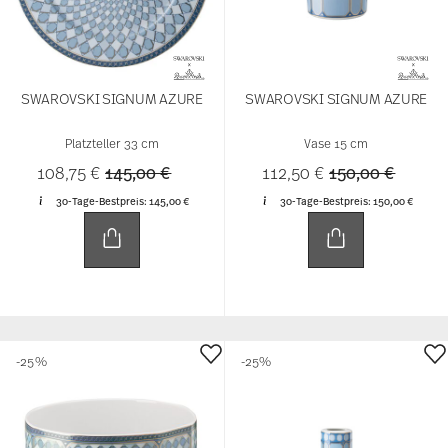
SWAROVSKI SIGNUM AZURE
SWAROVSKI SIGNUM AZURE
Platzteller 33 cm
Vase 15 cm
Price reduced from
to
Price reduced 
to
108,75 €
145,00 €
112,50 €
150,00 €
30-Tage-Bestpreis:
145,00 €
30-Tage-Bestpreis:
150,00 €
-25%
-25%