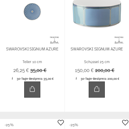
SWAROVSKI SIGNUM AZURE
SWAROVSKI SIGNUM AZURE
Teller 10 cm
Schüssel 25 cm
Price reduced from
to
Price reduced 
to
26,25 €
35,00 €
150,00 €
200,00 €
30-Tage-Bestpreis:
35,00 €
30-Tage-Bestpreis:
200,00 €
-25%
-25%