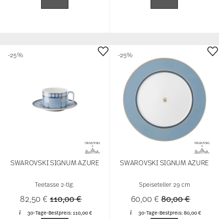
-25%
-25%
SWAROVSKI SIGNUM AZURE
SWAROVSKI SIGNUM AZURE
Teetasse 2-tlg.
Speiseteller 29 cm
Price reduced from
to
Price reduced 
to
82,50 €
110,00 €
60,00 €
80,00 €
30-Tage-Bestpreis:
110,00 €
30-Tage-Bestpreis:
80,00 €