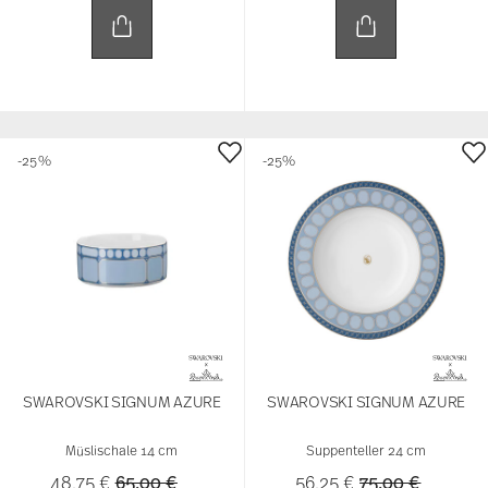
-25%
-25%
SWAROVSKI SIGNUM AZURE
SWAROVSKI SIGNUM AZURE
Müslischale 14 cm
Suppenteller 24 cm
Price reduced from
to
Price reduced 
to
48,75 €
65,00 €
56,25 €
75,00 €