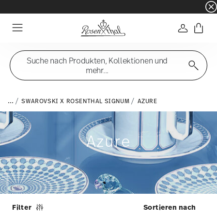
☀️ Summer SALE – noch mehr sparen: zusätzli
Anmelde
Menu
Suche nach Produkten, Kollektionen und
mehr...
...
SWAROVSKI X ROSENTHAL SIGNUM
AZURE
Azure
Filter