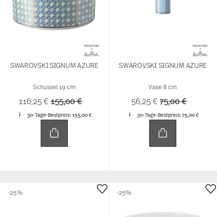
SWAROVSKI SIGNUM AZURE
SWAROVSKI SIGNUM AZURE
Schüssel 19 cm
Vase 8 cm
Price reduced from
to
Price reduced 
to
116,25 €
155,00 €
56,25 €
75,00 €
30-Tage-Bestpreis:
155,00 €
30-Tage-Bestpreis:
75,00 €
-25%
-25%