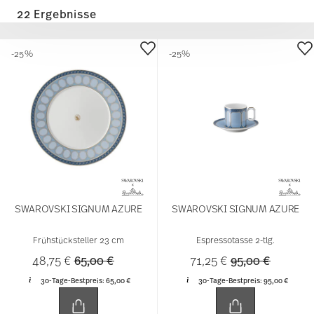
22 Ergebnisse
-25%
-25%
SWAROVSKI SIGNUM AZURE
SWAROVSKI SIGNUM AZURE
Frühstücksteller 23 cm
Espressotasse 2-tlg.
Price reduced from
to
Price reduced f
to
48,75 €
65,00 €
71,25 €
95,00 €
30-Tage-Bestpreis:
65,00 €
30-Tage-Bestpreis:
95,00 €