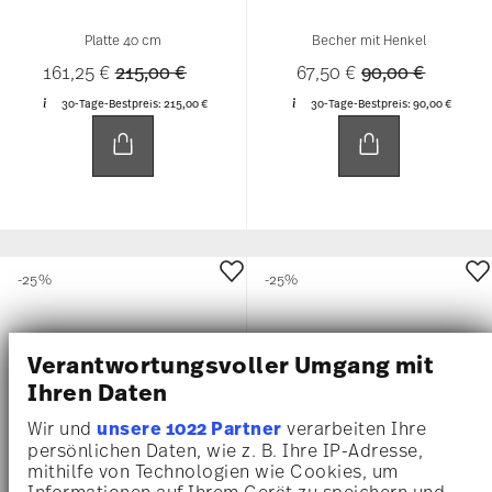
Platte 40 cm
Becher mit Henkel
Price reduced from
to
Price reduced 
to
161,25 €
215,00 €
67,50 €
90,00 €
30-Tage-Bestpreis:
215,00 €
30-Tage-Bestpreis:
90,00 €
-25%
-25%
Verantwortungsvoller Umgang mit
Ihren Daten
Wir und
unsere 1022 Partner
verarbeiten Ihre
persönlichen Daten, wie z. B. Ihre IP-Adresse,
mithilfe von Technologien wie Cookies, um
Informationen auf Ihrem Gerät zu speichern und